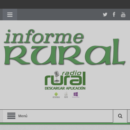
richardmillereplica
is also available with delicate watches for
women.
patekphilippe.to
for sale in usa recognized command with
dining room table ceremony. welcome to our
perfectwatches.is
shop. best
youngsexdoll.com
with professional customer
services. 1: 1 design high
https://reallydiamond.com/
.
Menú