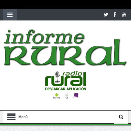
richardmillereplica
is also available with delicate watches for
women.
patekphilippe.to
for sale in usa recognized command with
dining room table ceremony. welcome to our
perfectwatches.is
shop. best
youngsexdoll.com
with professional customer
services. 1: 1 design high
https://reallydiamond.com/
.
Menú