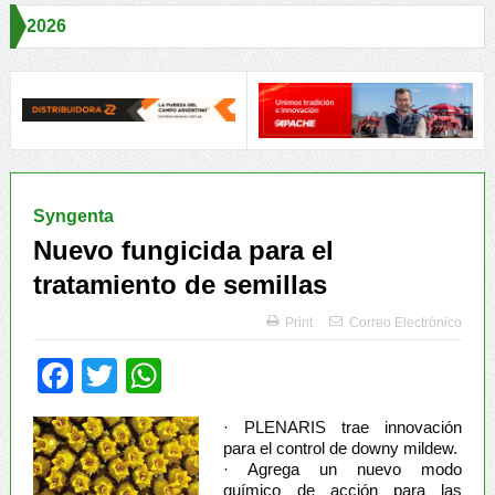
Aapresid 202
rdaron claves para una Producción Responsable
Alimentos seguros, 
Syngenta
Nuevo fungicida para el
tratamiento de semillas
Print
Correo Electrónico
Facebook
Twitter
WhatsApp
· PLENARIS trae innovación
para el control de downy mildew.
· Agrega un nuevo modo
químico de acción para las