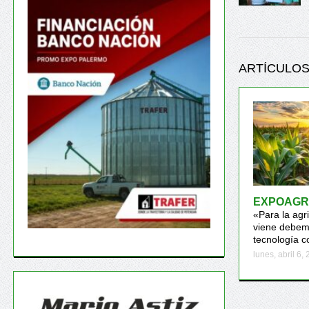
ARTÍCULOS
EXPOAGR
«Para la agr
viene debemo
tecnología c
lunes, abril 6,