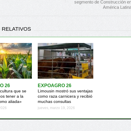
segmento de Construcción e
América Latin
 RELATIVOS
O 26
EXPOAGRO 26
icultura que se
Limousin mostró sus ventajas
s tener a la
como raza carnicera y recibió
omo aliada»
muchas consultas
 2026
jueves, marzo 19, 2026