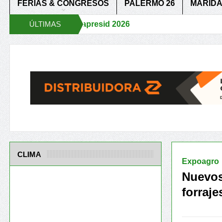
FERIAS & CONGRESOS
PALERMO 26
MARIDA
Aapresid 2026
ÚLTIMAS
Aapr
um
Reglas de juego claras para un agro más Competitivo
Periurba
NOTICIAS
CLIMA
Expoagro
Nuevos 
forraje