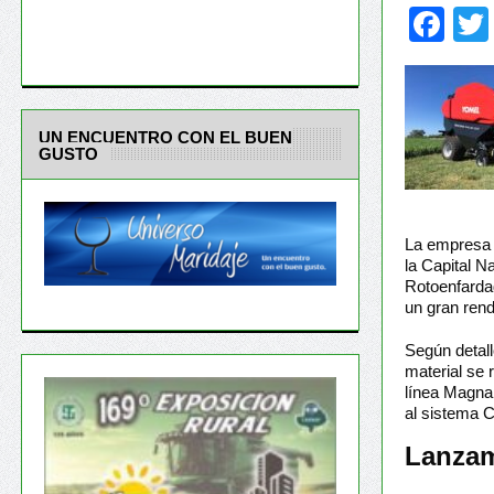
Fa
UN ENCUENTRO CON EL BUEN
GUSTO
La empresa r
la Capital N
Rotoenfardad
un gran ren
Según detall
material se 
línea Magna 
al sistema C
Lanzam