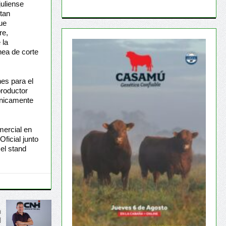
juliense
tan
ue
re,
 la
nea de corte
nes para el
productor
únicamente
mercial en
ficial junto
el stand
n
l