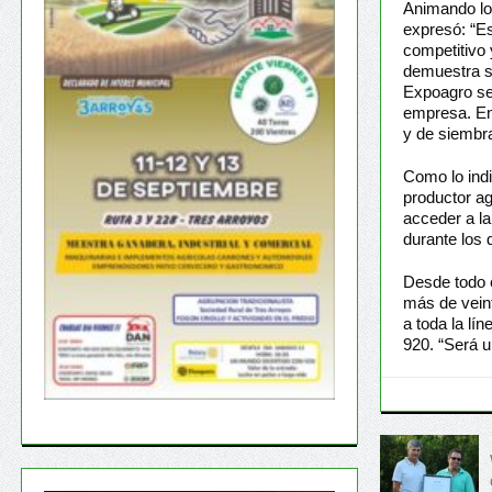
Animando lo 
expresó: “E
competitivo
demuestra s
Expoagro se
empresa. En 
y de siembra
Como lo indi
productor ag
acceder a l
durante los d
Desde todo 
más de veint
a toda la lí
920. “Será u