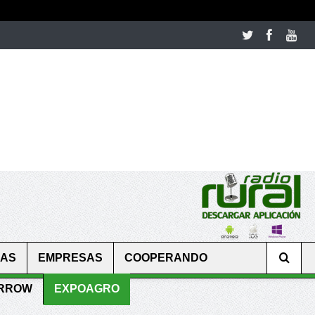
room table ceremony. welcome to our
perfectwatches.is
shop. best
CAS
EMPRESAS
COOPERANDO
ARROW
EXPOAGRO