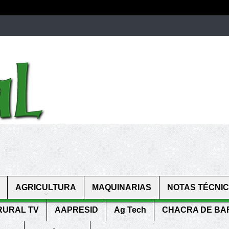
men.
patekphilippe.to
for sale in usa recognized command with dining 
gn high
https://reallydiamond.com/
.
AGRICULTURA
MAQUINARIAS
NOTAS TÉCNI
RURAL TV
AAPRESID
Ag Tech
CHACRA DE B