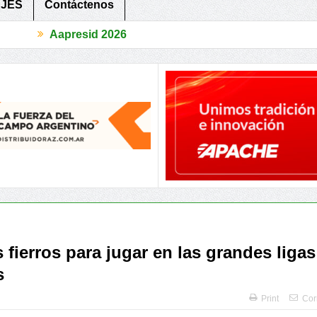
JES
Contáctenos
esid 2026
nos, 3 Provincias compartieron herramientas para recuperar la Conf
fierros para jugar en las grandes ligas
s
Print
Cor