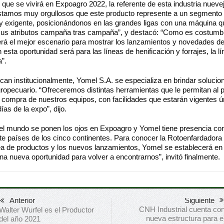
que se vivirá en Expoagro 2022, la referente de esta industria nueve
stamos muy orgullosos que este producto represente a un segmento 
 y exigente, posicionándonos en las grandes ligas con una máquina q
us atributos campaña tras campaña”, y destacó: “Como es costumb
rá el mejor escenario para mostrar los lanzamientos y novedades de
esta oportunidad será para las líneas de henificación y forrajes, la lí
”.
can institucionalmente, Yomel S.A. se especializa en brindar solucio
ropecuario. “Ofreceremos distintas herramientas que le permitan al 
a compra de nuestros equipos, con facilidades que estarán vigentes 
ías de la expo”, dijo.
el mundo se ponen los ojos en Expoagro y Yomel tiene presencia co
e países de los cinco continentes. Para conocer la Rotoenfardadora O
nea de productos y los nuevos lanzamientos, Yomel se establecerá en 
na nueva oportunidad para volver a encontrarnos”, invitó finalmente.
Anterior
Siguiente
CNH Industrial cuenta co
Walter Wurfel es el Productor
nueva estructura para e
del año 2021