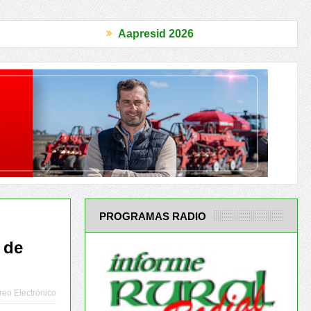
Aapresid 2026
ianza
El Acuerdo Mercosur-UE es un antes y un después en la inser
PROGRAMAS RADIO
 de
reo Electrónico