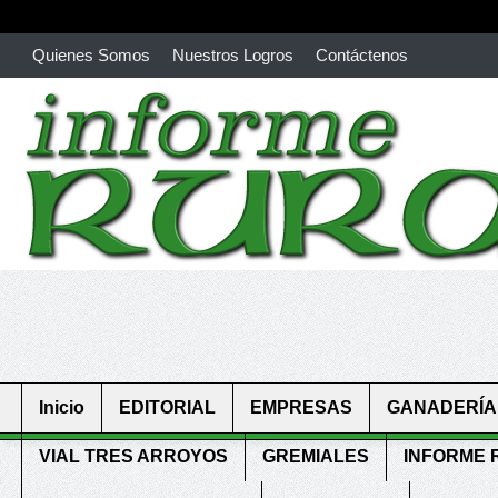
Quienes Somos
Nuestros Logros
Contáctenos
richardmillereplica
is also available with delicate watches for wo
youngsexdoll.com
with professional customer services. 1: 1 desi
Inicio
EDITORIAL
EMPRESAS
GANADERÍA
VIAL TRES ARROYOS
GREMIALES
INFORME 