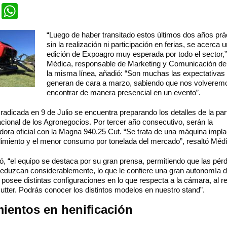
cebook
Twitter
WhatsApp
“Luego de haber transitado estos últimos dos años pr
sin la realización ni participación en ferias, se acerca
edición de Expoagro muy esperada por todo el sector,”
Médica, responsable de Marketing y Comunicación de
la misma línea, añadió: “Son muchas las expectativas
generan de cara a marzo, sabiendo que nos volverem
encontrar de manera presencial en un evento”.
adicada en 9 de Julio se encuentra preparando los detalles de la par
acional de los Agronegocios. Por tercer año consecutivo, serán la
ora oficial con la Magna 940.25 Cut. “Se trata de una máquina impla
dimiento y el menor consumo por tonelada del mercado”, resaltó Médi
ó, “el equipo se destaca por su gran prensa, permitiendo que las pér
reduzcan considerablemente, lo que le confiere una gran autonomía d
posee distintas configuraciones en lo que respecta a la cámara, al re
utter. Podrás conocer los distintos modelos en nuestro stand”.
ientos en henificación