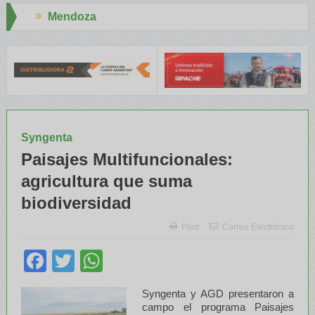
Aapresid 2026
el INTA capacitaron a Trabajadores Rurales
Legisladores y Espec
Syngenta
Paisajes Multifuncionales:
agricultura que suma
biodiversidad
Print
Correo Electrónico
Facebook
Twitter
WhatsApp
Syngenta y AGD presentaron a
campo el programa Paisajes