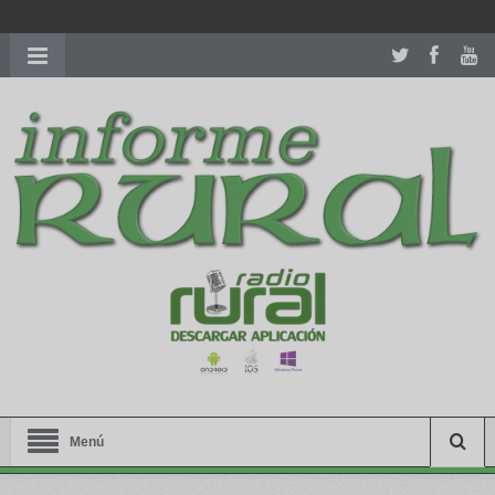
richardmillereplica
is also available with delicate watches for
women.
patekphilippe.to
for sale in usa recognized command with
dining room table ceremony. welcome to our
perfectwatches.is
shop. best
youngsexdoll.com
with professional customer
services. 1: 1 design high
https://reallydiamond.com/
.
Menú