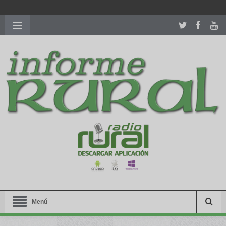
richardmillereplica
is also available with delicate watches for
women.
patekphilippe.to
for sale in usa recognized command with
dining room table ceremony. welcome to our
perfectwatches.is
shop. best
youngsexdoll.com
with professional customer
services. 1: 1 design high
https://reallydiamond.com/
.
Menú