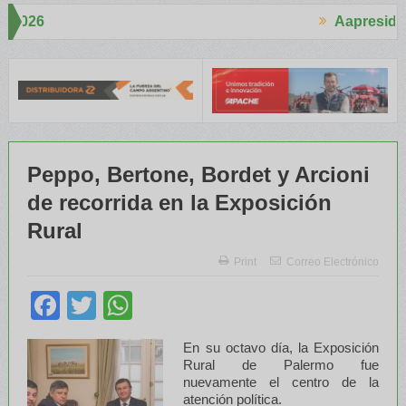
Aapresid 2026
Aapresi
 mucho interés en el Congreso
Del Cono Sur al Mundo
Jáuregui Lo
Peppo, Bertone, Bordet y Arcioni
de recorrida en la Exposición
Rural
Print
Correo Electrónico
Facebook
Twitter
WhatsApp
E
n su octavo día, la Exposición
Rural de Palermo fue
nuevamente el centro de la
atención política.