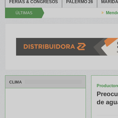
FERIAS & CONGRESOS
PALERMO 26
MARIDA
ÚLTIMAS
Mendoza
ncias cerró el XXXIV Congreso Aapresid
El RENATRE y el INTA cap
NOTICIAS
CLIMA
Productore
Preocu
de agu