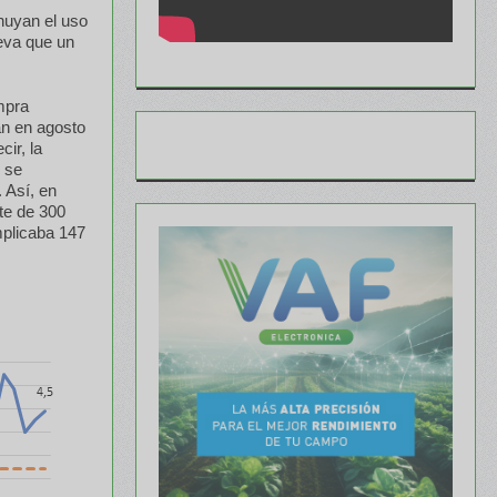
nuyan el uso
leva que un
mpra
n en agosto
ir, la
 se
 Así, en
ete de 300
mplicaba 147