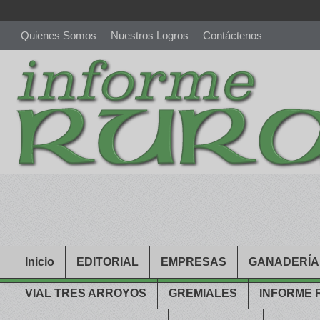
Quienes Somos
Nuestros Logros
Contáctenos
richardmillereplica
is also available with delicate watches for wo
youngsexdoll.com
with professional customer services. 1: 1 desi
Inicio
EDITORIAL
EMPRESAS
GANADERÍA
VIAL TRES ARROYOS
GREMIALES
INFORME 