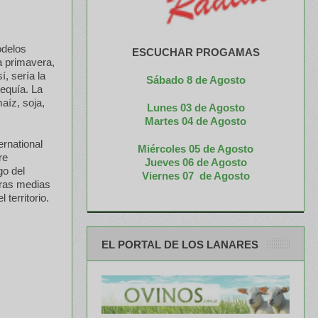
odelos
ESCUCHAR PROGAMAS
a primavera,
í, sería la
Sábado 8 de Agosto
equía. La
aíz, soja,
Lunes 03 de Agosto
M
artes 04 de Agosto
ernational
Miércoles 05 de
Agosto
re
Jueves 06 de Agosto
go del
Viernes 07 de Agosto
uras medias
territorio.
EL PORTAL DE LOS LANARES