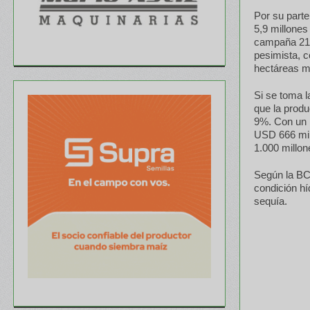
Por su part
5,9 millones
campaña 21/
pesimista, 
hectáreas m
Si se toma l
que la produ
9%. Con un 
USD 666 mil
1.000 millon
Según la BCB
condición hí
sequía.