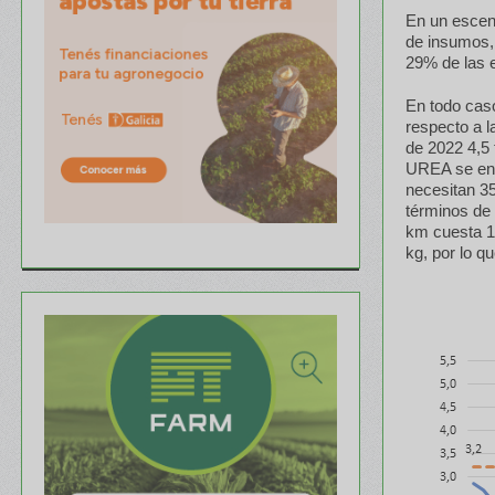
En un escena
de insumos, 
29% de las e
En todo caso
respecto a 
de 2022 4,5 
UREA se enc
necesitan 35
términos de 
km cuesta 1
kg, por lo q