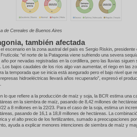
sa de Cereales de Buenos Aires
agonia, también afectada
 el escenario en la zona austral del país es Sergio Riskin, presidente
Frutícola: “el norte de la Patagonia viene sufriendo una severa sequí
e año por nevadas registradas en la cordillera, pero las lluvias siguen
s. Los bajos caudales de los ríos algo van aumentar, el riego en las z
ara la temporada que se inicia está asegurado pero el bajo nivel que re
 represas hidroeléctricas llevará años recuperarlo”, expresó el produ
.
 lo que refiere a la producción de maíz y soja, la BCR estima una c
táreas en la siembra de maíz, pasando de 8,42 millones de hectáreas
2 a 8 millones en la 22/23. Para el caso de la soja, estima un incr
táreas, pasando de 16,1 a 18,8 millones de hectáreas. La combinació
ica y el alto precio de los fertilizantes, sumado a preocupaciones por
nto, ayuda a explicar menores intenciones de siembra de maíz y ma