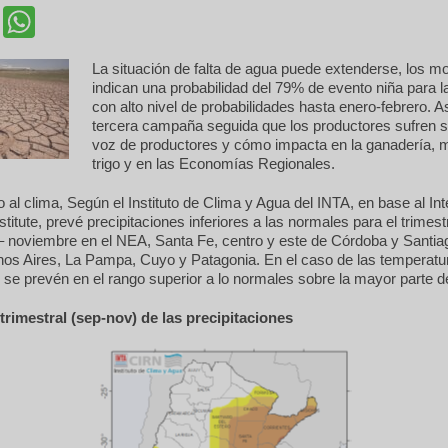
cebook
Twitter
WhatsApp
La situación de falta de agua puede extenderse, los m
indican una probabilidad del 79% de evento niña para l
con alto nivel de probabilidades hasta enero-febrero. As
tercera campaña seguida que los productores sufren s
voz de productores y cómo impacta en la ganadería, m
trigo y en las Economías Regionales.
do al clima, Según el Instituto de Clima y Agua del INTA, en base al Int
titute, prevé precipitaciones inferiores a las normales para el trimest
– noviembre en el NEA, Santa Fe, centro y este de Córdoba y Santia
nos Aires, La Pampa, Cuyo y Patagonia. En el caso de las temperat
e se prevén en el rango superior a lo normales sobre la mayor parte del 
trimestral (sep-nov) de las precipitaciones