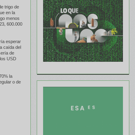
e trigo de
ue en la
algo menos
23, 600.000
ría esperar
a caída del
ería de
 los USD
 70% la
egular o de