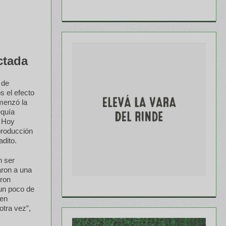
ctada
 de
s el efecto
omenzó la
equía
. Hoy
producción
adito.
n ser
aron a una
eron
 un poco de
 en
otra vez”,