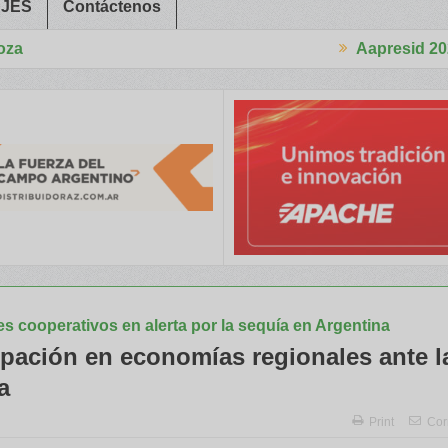
JES
Contáctenos
Aapresid 2026
acitaron a Trabajadores Rurales
Legisladores y Especialistas ab
s cooperativos en alerta por la sequía en Argentina
pación en economías regionales ante la
a
Print
Cor