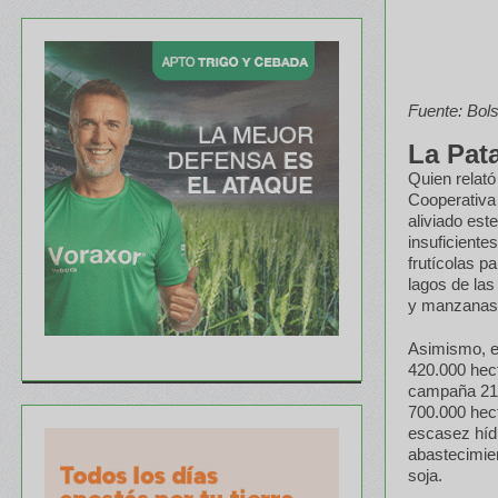
Fuente: Bol
La Pat
Quien relató
Cooperativa 
aliviado est
insuficiente
frutícolas p
lagos de las
y manzanas
Asimismo, en
420.000 hec
campaña 21/2
700.000 hec
escasez hídr
abastecimie
soja.