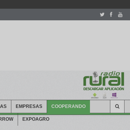
room table ceremony. welcome to our
perfectwatches.is
shop. best
CAS
EMPRESAS
COOPERANDO
ARROW
EXPOAGRO