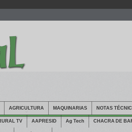
men.
patekphilippe.to
for sale in usa recognized command with dining 
gn high
https://reallydiamond.com/
.
AGRICULTURA
MAQUINARIAS
NOTAS TÉCNI
RURAL TV
AAPRESID
Ag Tech
CHACRA DE B