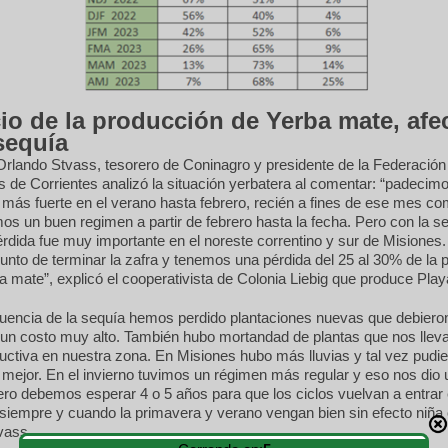
cio de la producción de Yerba mate, afe
sequía
 Orlando Stvass, tesorero de Coninagro y presidente de la Federación
 de Corrientes analizó la situación yerbatera al comentar: “padecimo
 más fuerte en el verano hasta febrero, recién a fines de ese mes c
imos un buen regimen a partir de febrero hasta la fecha. Pero con la s
pérdida fue muy importante en el noreste correntino y sur de Misiones
nto de terminar la zafra y tenemos una pérdida del 25 al 30% de la 
ba mate”, explicó el cooperativista de Colonia Liebig que produce Play
uencia de la sequía hemos perdido plantaciones nuevas que debiero
 un costo muy alto. También hubo mortandad de plantas que nos llev
ctiva en nuestra zona. En Misiones hubo más lluvias y tal vez pudi
mejor. En el invierno tuvimos un régimen más regular y eso nos dio
pero debemos esperar 4 o 5 años para que los ciclos vuelvan a entrar
siempre y cuando la primavera y verano vengan bien sin efecto niña 
vass.