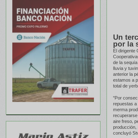
Un ter
por la 
El dirigente
Cooperativas
de la sequía
lluvia y tuv
anterior la 
estamos a pu
total de yer
“Por consec
repuestas a
merma produ
recuperarse 
aire freso, 
producción, 
concluyó St