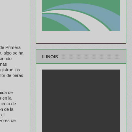
 de Primera
a, algo se ha
ILINOIS
 siendo
onas
gistran los
ctor de peras
aída de
 en la
emento de
n de la
 el
yores de