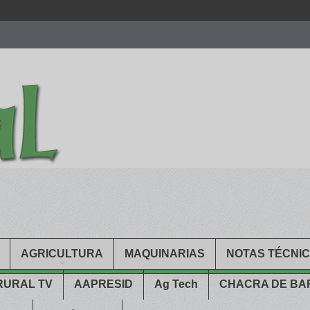
men.
patekphilippe.to
for sale in usa recognized command with dining 
gn high
https://reallydiamond.com/
.
AGRICULTURA
MAQUINARIAS
NOTAS TÉCNI
RURAL TV
AAPRESID
Ag Tech
CHACRA DE B