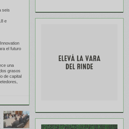
a seis
18 e
Innovation
ra el futuro
rece una
idos grasos
 de capital
etedores,
s
s
s