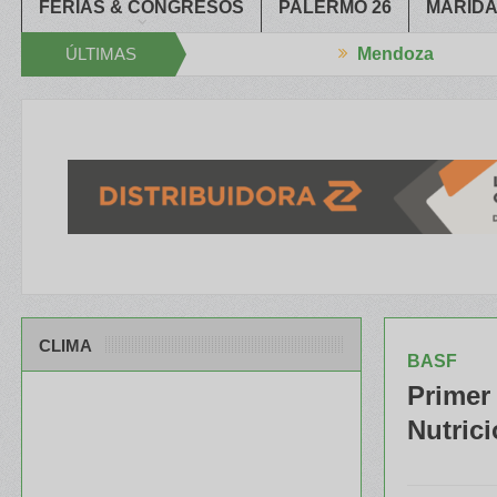
FERIAS & CONGRESOS
PALERMO 26
MARIDA
ÚLTIMAS
Mendoza
 XXXIV Congreso Aapresid
El RENATRE y el INTA capacitaron a Tr
NOTICIAS
CLIMA
BASF
Primer
Nutric