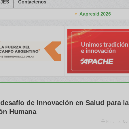
JES
Contáctenos
Aapresid 2026
abajadores Rurales
Legisladores y Especialistas abordaron claves
 desafío de Innovación en Salud para la
ión Humana
Print
Cor