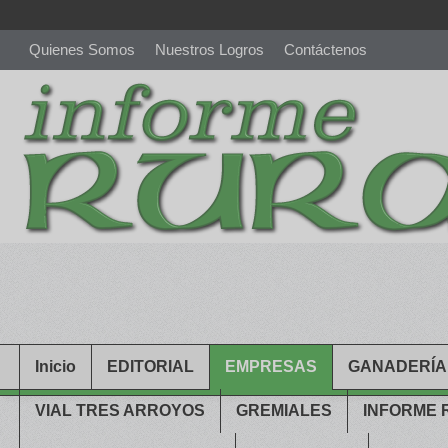
Quienes Somos
Nuestros Logros
Contáctenos
richardmillereplica
is also available with delicate watches for wo
youngsexdoll.com
with professional customer services. 1: 1 desi
Inicio
EDITORIAL
EMPRESAS
GANADERÍA
VIAL TRES ARROYOS
GREMIALES
INFORME 