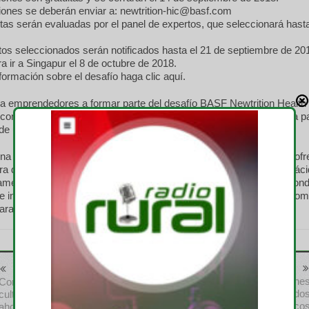
iones se deberán enviar a: newtrition-hic@basf.com
as serán evaluadas por el panel de expertos, que seleccionará hast
os seleccionados serán notificados hasta el 21 de septiembre de 20
ra ir a Singapur el 8 de octubre de 2018.
ormación sobre el desafío haga clic aquí.
 a emprendedores a formar parte del desafío BASF Newtrition Health 
contribuir con el desarrollo de una mejor nutrición y calidad de vida pa
 de un mundo en crecimiento.
una de las líderes de mercado en la industria de nutrición humana, of
ra de nutrientes esenciales, incluyendo vitaminas, carotenoides y ác
amente concentrados. BASF Venture Capital es una empresa de fondo
ue invierte globalmente en fondos y en nuevos emprendimientos prom
ara los negocios actuales y futuros de BASF.
Anterior
Siguiente
Buscan reforzar relacione
Con agricultura de precisión y
comerciales con mercado
cultivo de cobertura se puede
europeos y asiático
ahorrar hasta 60% de insumos