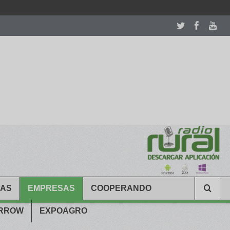
room table ceremony. welcome to our
perfectwatches.is
shop. best
CAS
EMPRESAS
COOPERANDO
ARROW
EXPOAGRO