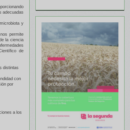
oporcionando
as adecuadas
 microbiota y
 nos permite
e la ciencia
enfermedades
ientífico de
 distintas
undidad con
sión por
ciones a los