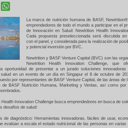
cebook
Twitter
WhatsApp
La marca de nutrición humana de BASF, Newtrition®, 
emprendedores de todo el mundo a participar en el pr
de Innovación en Salud: Newtrition Health Innovatio
Cada propuesta preseleccionada será discutida en
con el panel, y considerada para la realización de posi
y potencial inversión por BVC.
Newtrition y BASF Venture Capital (BVC) son las orga
Newtrition Health Innovation Challenge, que o
la oportunidad de presentar a un jurado soluciones innovadoras 
 salud en un evento de un día en Singapur el 8 de octubre de 201
uesto por representantes de BASF Venture Capital, de las áreas de I
o de BASF Nutrición Humana, Marketing y Ventas, así como por
enombrados.
on Health Innovation Challenge busca emprendedores en busca de sol
es desafíos de salud:
s de diagnóstico: Herramientas innovadoras, fáciles de usar, eco
e evalúan a escala el estado nutricional de las personas en varias