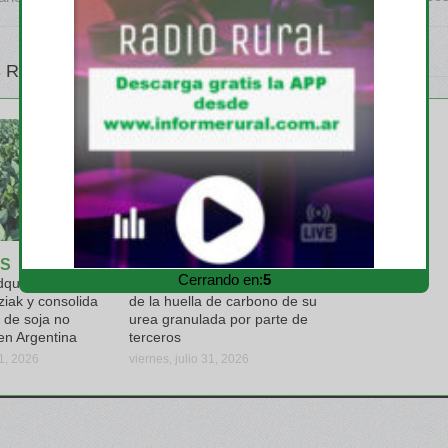
 RELATIVOS
S
EMPRESAS
Cerrando en:
3
quiere el
Profertil logra la verificación
ziak y consolida
de la huella de carbono de su
 de soja no
urea granulada por parte de
en Argentina
terceros
31, 2026
viernes, julio 31, 2026