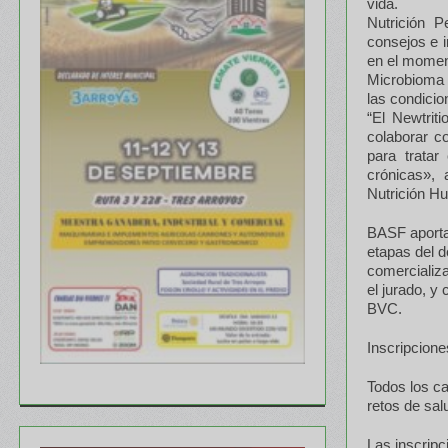
vida.
Nutrición P
consejos e 
en el momen
Microbioma s
las condicio
“El Newtrit
colaborar c
para tratar
crónicas», 
Nutrición H
BASF aportar
etapas del d
comercializ
el jurado, y
BVC.
Inscripcione
Todos los ca
retos de sal
Las inscripc