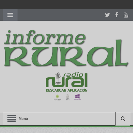
richardmillereplica
is also available with delicate watches for
women.
patekphilippe.to
for sale in usa recognized command with
dining room table ceremony. welcome to our
perfectwatches.is
shop. best
youngsexdoll.com
with professional customer
services. 1: 1 design high
https://reallydiamond.com/
.
Menú