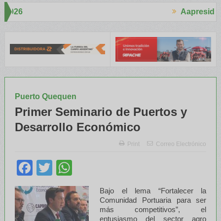
Aapresid 2026
Aapres
ó mucho interés en el Congreso
Del Cono Sur al Mundo
Jáuregui L
Puerto Quequen
Primer Seminario de Puertos y
Desarrollo Económico
Print
Correo Electrónico
Facebook
Twitter
WhatsApp
Bajo el lema “Fortalecer la
Comunidad Portuaria para ser
más competitivos”, el
entusiasmo del sector agro