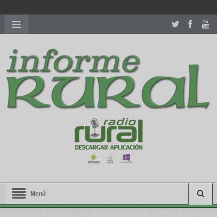
richardmillereplica
is also available with delicate watches for
women.
patekphilippe.to
for sale in usa recognized command with
dining room table ceremony. welcome to our
perfectwatches.is
shop. best
youngsexdoll.com
with professional customer
services. 1: 1 design high
https://reallydiamond.com/
.
Menú