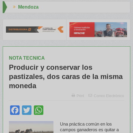
Aapresid 2026
l INTA capacitaron a Trabajadores Rurales
Legisladores y Especi
NOTA TECNICA
Producir y conservar los
pastizales, dos caras de la misma
moneda
Print
Correo Electrónico
Facebook
Twitter
WhatsApp
Una práctica común en los
campos ganaderos es quitar a