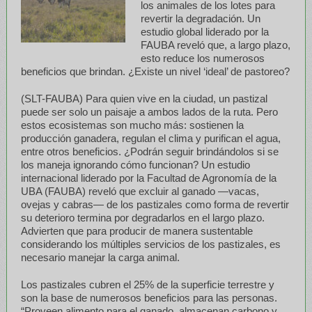
los animales de los lotes para
revertir la degradación. Un
estudio global liderado por la
FAUBA reveló que, a largo plazo,
esto reduce los numerosos
beneficios que brindan. ¿Existe un nivel ‘ideal’ de pastoreo?
(SLT-FAUBA) Para quien vive en la ciudad, un pastizal
puede ser solo un paisaje a ambos lados de la ruta. Pero
estos ecosistemas son mucho más: sostienen la
producción ganadera, regulan el clima y purifican el agua,
entre otros beneficios. ¿Podrán seguir brindándolos si se
los maneja ignorando cómo funcionan? Un estudio
internacional liderado por la Facultad de Agronomía de la
UBA (FAUBA) reveló que excluir al ganado —vacas,
ovejas y cabras— de los pastizales como forma de revertir
su deterioro termina por degradarlos en el largo plazo.
Advierten que para producir de manera sustentable
considerando los múltiples servicios de los pastizales, es
necesario manejar la carga animal.
Los pastizales cubren el 25% de la superficie terrestre y
son la base de numerosos beneficios para las personas.
“Proveen alimento para el ganado, almacenan carbono y