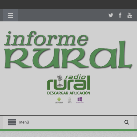
richardmillereplica
is also available with delicate watches for
women.
patekphilippe.to
for sale in usa recognized command with
dining room table ceremony. welcome to our
perfectwatches.is
shop. best
youngsexdoll.com
with professional customer
services. 1: 1 design high
https://reallydiamond.com/
.
Menú