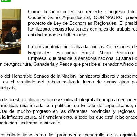
Como lo anunció en su reciente Congreso Inter
Cooperativismo Agroindustrial, CONINAGRO pres
proyecto de Ley de Economías Regionales. El presid
Iannizzotto, expuso los puntos centrales del trabajo rea
entidad, durante el último año.
La convocatoria fue realizada por las Comisiones 
Regionales, Economía Social, Micro Pequeña
Empresa, que preside la senadora nacional Cristina Fi
n de Agricultura, Ganadería y Pesca que preside el senador Alfredo d
o del Honorable Senado de la Nación, Iannizzotto disertó y presentó
es el resultado del trabajo realizado luego de varias giras p
del país.
n de nuestra entidad es darle visibilidad integral al campo argentino y
s medidas una mirada con políticas de Estado de largo alcance,
ltar de mucho progreso en las diferentes provincias y regiones 
 la infraestructura, al financiamiento, a todo los que está relaciona
portación”, indicaba Iannizzotto.
presentado tiene como fin “promover el desarrollo de la agroindu