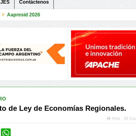
JES
Contáctenos
026
Provincias compartieron herramientas para recuperar la Confianza
RO
to de Ley de Economías Regionales.
Print
Cor
cebook
Twitter
WhatsApp