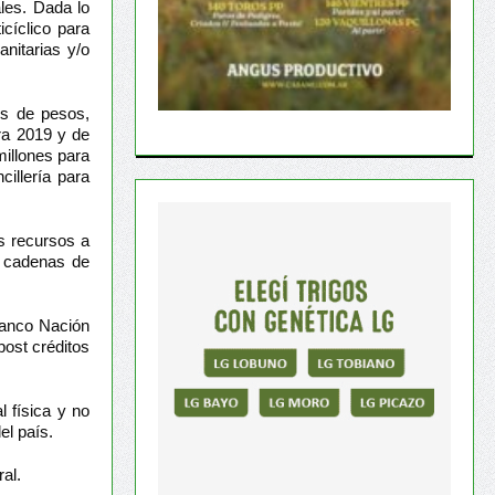
les. Dada lo
icíclico para
anitarias y/o
s de pesos,
ra 2019 y de
millones para
illería para
s recursos a
s cadenas de
 Banco Nación
post créditos
 física y no
el país.
al.