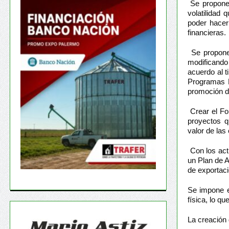
Se propone 
volatilidad 
poder hacer 
financieras.
Se propone
modificando
acuerdo al t
Programas R
promoción d
Crear el Fo
proyectos q
valor de las
Con los actu
un Plan de A
de exportac
Se impone e
física, lo qu
La creación