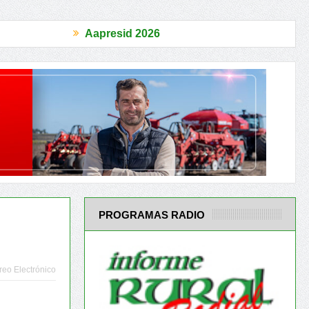
Aapresid 2026
El Acuerdo Mercosur-UE es un antes y un después en la inserción d
PROGRAMAS RADIO
reo Electrónico