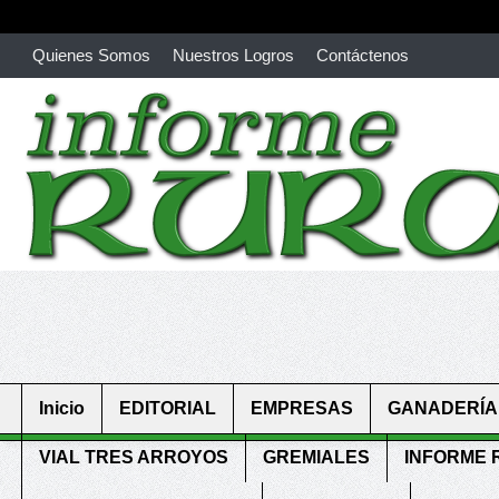
Quienes Somos
Nuestros Logros
Contáctenos
richardmillereplica
is also available with delicate watches for wo
youngsexdoll.com
with professional customer services. 1: 1 desi
Inicio
EDITORIAL
EMPRESAS
GANADERÍA
VIAL TRES ARROYOS
GREMIALES
INFORME 