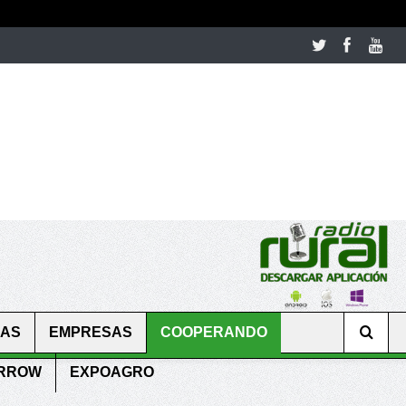
room table ceremony. welcome to our
perfectwatches.is
shop. best
CAS
EMPRESAS
COOPERANDO
ARROW
EXPOAGRO