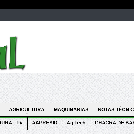
men.
patekphilippe.to
for sale in usa recognized command with dining 
gn high
https://reallydiamond.com/
.
AGRICULTURA
MAQUINARIAS
NOTAS TÉCNI
RURAL TV
AAPRESID
Ag Tech
CHACRA DE B