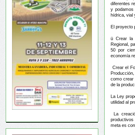
diferentes r
y podamos co
hídrica, vial
El proyecto 
ü Crear l
Regional, p
50 por cien
economía reg
Crear el Fo
Producción,
como crear 
de la produ
La Ley propo
utilidad al 
La creació
productivos
meta es conv