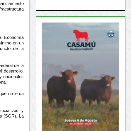
inanciamiento
fraestructura
a Economía
mínimo en un
oducto de la
ederal de la
 desarrollo,
y nacionales
nal.
 que no le da
ociativos y
as (SGR). La