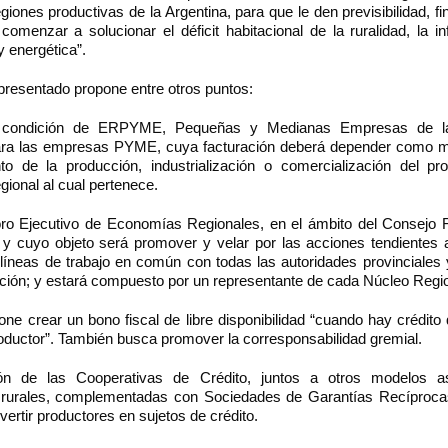
egiones productivas de la Argentina, para que le den previsibilidad, f
menzar a solucionar el déficit habitacional de la ruralidad, la in
 y energética”.
presentado propone entre otros puntos:
a condición de ERPYME, Pequeñas y Medianas Empresas de l
ara las empresas PYME, cuya facturación deberá depender como 
to de la producción, industrialización o comercialización del pr
ional al cual pertenece.
ro Ejecutivo de Economías Regionales, en el ámbito del Consejo F
 y cuyo objeto será promover y velar por las acciones tendientes al
líneas de trabajo en común con todas las autoridades provinciales 
cción; y estará compuesto por un representante de cada Núcleo Regio
ne crear un bono fiscal de libre disponibilidad “cuando hay crédito
productor”. También busca promover la corresponsabilidad gremial.
n de las Cooperativas de Crédito, juntos a otros modelos as
 rurales, complementadas con Sociedades de Garantías Recíproc
ertir productores en sujetos de crédito.