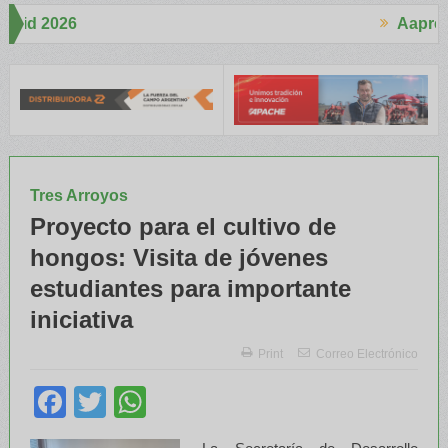
Aapresid 2026
Aapresid 
cho interés en el Congreso
Del Cono Sur al Mundo
Jáuregui Lorda
Tres Arroyos
Proyecto para el cultivo de
hongos: Visita de jóvenes
estudiantes para importante
iniciativa
Print
Correo Electrónico
Facebook
Twitter
WhatsApp