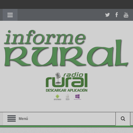
richardmillereplica
is also available with delicate watches for
women.
patekphilippe.to
for sale in usa recognized command with
dining room table ceremony. welcome to our
perfectwatches.is
shop. best
youngsexdoll.com
with professional customer
services. 1: 1 design high
https://reallydiamond.com/
.
Menú