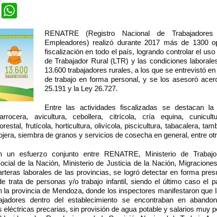
cebook
Twitter
WhatsApp
RENATRE (Registro Nacional de Trabajadores
Empleadores) realizó durante 2017 más de 1300 op
fiscalización en todo el país, logrando controlar el uso 
de Trabajador Rural (LTR) y las condiciones laboral
13.600 trabajadores rurales, a los que se entrevistó e
de trabajo en forma personal, y se los asesoró acer
25.191 y la Ley 26.727.
Entre las actividades fiscalizadas se destacan la
 arrocera, avicultura, cebollera, citrícola, cría equina, cunicultu
 forestal, frutícola, horticultura, olivícola, piscicultura, tabacalera, tam
ojera, siembra de granos y servicios de cosecha en general, entre ot
 un esfuerzo conjunto entre RENATRE, Ministerio de Trabaj
cial de la Nación, Ministerio de Justicia de la Nación, Migracione
arteras laborales de las provincias, se logró detectar en forma pr
e trata de personas y/o trabajo infantil, siendo el último caso el 
n la provincia de Mendoza, donde los inspectores manifestaron que l
ajadores dentro del establecimiento se encontraban en abandon
s eléctricas precarias, sin provisión de agua potable y salarios muy p