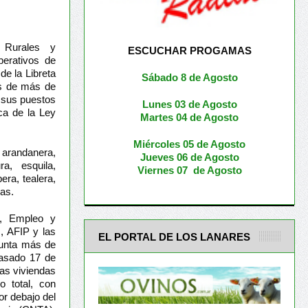
 Rurales y
ESCUCHAR PROGAMAS
erativos de
de la Libreta
Sábado 8 de Agosto
es de más de
n sus puestos
Lunes 03 de Agosto
ca de la Ley
M
artes 04 de Agosto
Miércoles 05 de
Agosto
 arandanera,
Jueves 06 de Agosto
ra, esquila,
Viernes 07 de Agosto
bera, tealera,
ras.
o, Empleo y
s, AFIP y las
EL PORTAL DE LOS LANARES
esunta más de
pasado 17 de
as viviendas
o total, con
or debajo del