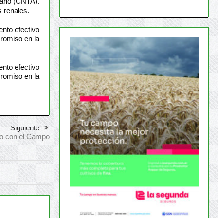
ario (CNTA).
s renales.
nto efectivo
promiso en la
nto efectivo
promiso en la
Siguiente
o con el Campo