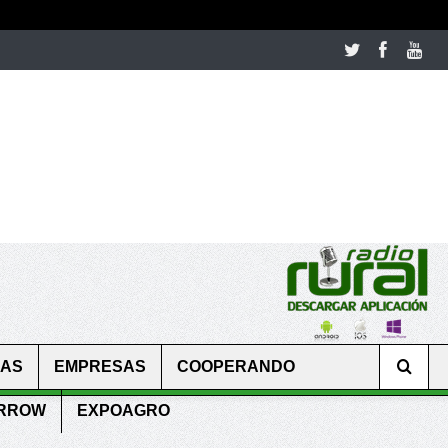
room table ceremony. welcome to our
perfectwatches.is
shop. best
CAS
EMPRESAS
COOPERANDO
ARROW
EXPOAGRO