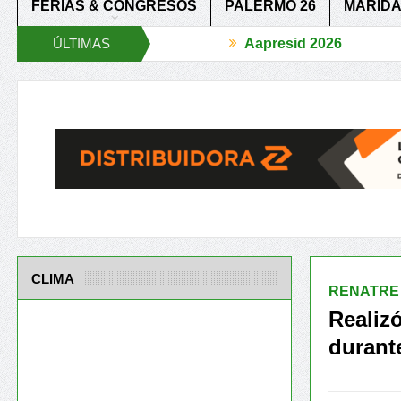
FERIAS & CONGRESOS
PALERMO 26
MARIDA
ÚLTIMAS
Aapresid 2026
o que Exige el Plato
IICA y Aapresid fortalecen una Alianza Estratég
NOTICIAS
CLIMA
RENATRE
Realiz
durant