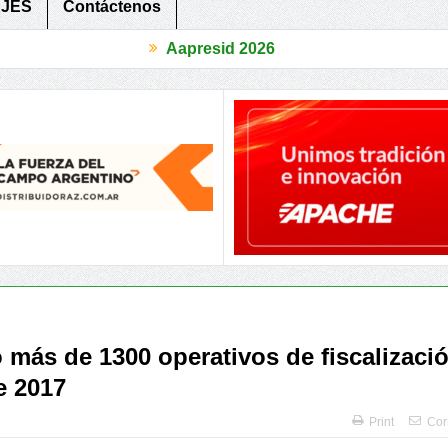
JES
Contáctenos
Aapresid 2026
ica
Se presento una Guía Técnica para la recuperación de Suelos
ó más de 1300 operativos de fiscalizaci
e 2017
Print
Cor