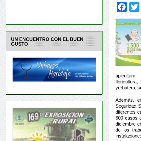
Fa
UN ENCUENTRO CON EL BUEN
GUSTO
apicultura,
floricultura,
yerbatera, s
Además, en
Seguridad So
diferentes c
600 casos d
diciembre e
de los trab
instalacione