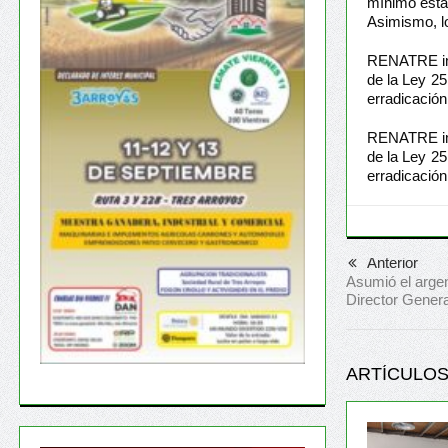
mínimo esta
Asimismo, lo
RENATRE imp
de la Ley 25
erradicación 
RENATRE imp
de la Ley 25
erradicación 
Anterior
Asumió el arge
Director Genera
ARTÍCULOS