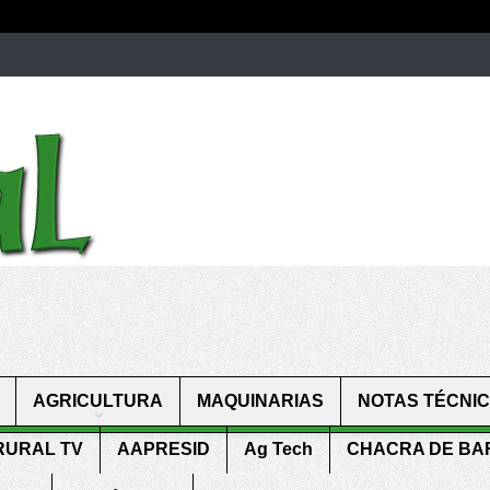
men.
patekphilippe.to
for sale in usa recognized command with dining 
gn high
https://reallydiamond.com/
.
AGRICULTURA
MAQUINARIAS
NOTAS TÉCNI
RURAL TV
AAPRESID
Ag Tech
CHACRA DE B