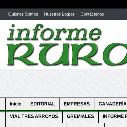
Quienes Somos
Nuestros Logros
Contáctenos
richardmillereplica
is also available with delicate watches for wo
youngsexdoll.com
with professional customer services. 1: 1 desi
Inicio
EDITORIAL
EMPRESAS
GANADERÍA
VIAL TRES ARROYOS
GREMIALES
INFORME 