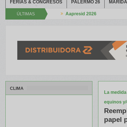
FERIAS & CONGRESOS
PALERMO 26
MARIDA
ÚLTIMAS
Aapresid 2026
han la Mano
El portfolio de ILLINOIS despertó mucho interés en el
NOTICIAS
CLIMA
La medida 
equinos y/
Reempl
papel 