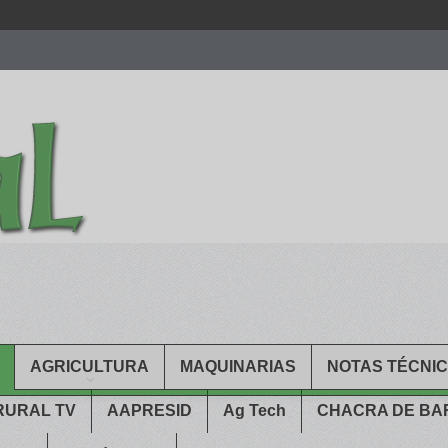
men.
patekphilippe.to
for sale in usa recognized command with dining 
gn high
https://reallydiamond.com/
.
AGRICULTURA
MAQUINARIAS
NOTAS TÉCNI
RURAL TV
AAPRESID
Ag Tech
CHACRA DE B