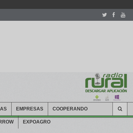
room table ceremony. welcome to our
perfectwatches.is
shop. best
CAS
EMPRESAS
COOPERANDO
ARROW
EXPOAGRO