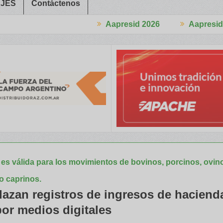
JES
Contáctenos
Aapresid 2026
Aapresid 2026
 Congreso
Del Cono Sur al Mundo
Jáuregui Lorda comercializó 4.
es válida para los movimientos de bovinos, porcinos, ovin
o caprinos.
azan registros de ingresos de haciend
por medios digitales