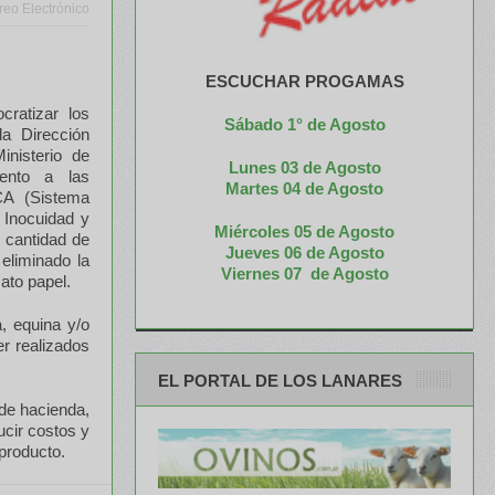
reo Electrónico
ESCUCHAR PROGAMAS
ratizar los
Sábado 1° de Agosto
la Dirección
inisterio de
Lunes 03 de Agosto
ento a las
M
artes 04 de Agosto
ICA (Sistema
 Inocuidad y
Miércoles 05 de
Agosto
a cantidad de
Jueves 06 de Agosto
eliminado la
Viernes 07 de Agosto
ato papel.
a, equina y/o
r realizados
EL PORTAL DE LOS LANARES
de hacienda,
ucir costos y
 producto.