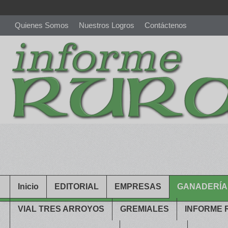
Quienes Somos
Nuestros Logros
Contáctenos
richardmillereplica
is also available with delicate watches for wo
youngsexdoll.com
with professional customer services. 1: 1 desi
Inicio
EDITORIAL
EMPRESAS
GANADERÍA
VIAL TRES ARROYOS
GREMIALES
INFORME 