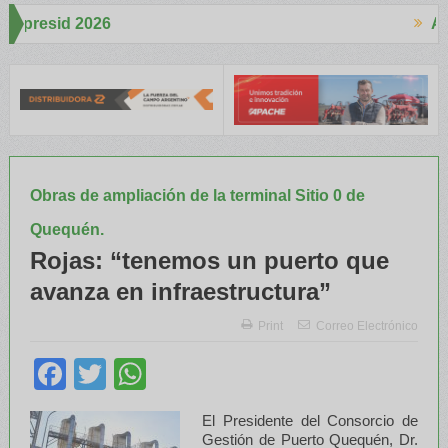
Aapresid 2026
A
espertó mucho interés en el Congreso
Del Cono Sur al Mundo
Jáur
Obras de ampliación de la terminal Sitio 0 de
Quequén.
Rojas: “tenemos un puerto que
avanza en infraestructura”
Print
Correo Electrónico
Facebook
Twitter
WhatsApp
El Presidente del Consorcio de
Gestión de Puerto Quequén, Dr.