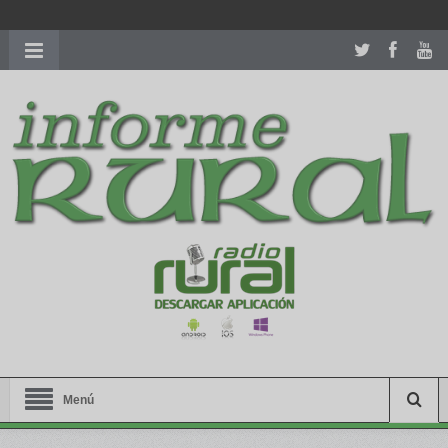
richardmillereplica
is also available with delicate watches for
women.
patekphilippe.to
for sale in usa recognized command with
dining room table ceremony. welcome to our
perfectwatches.is
shop. best
youngsexdoll.com
with professional customer
services. 1: 1 design high
https://reallydiamond.com/
.
Menú