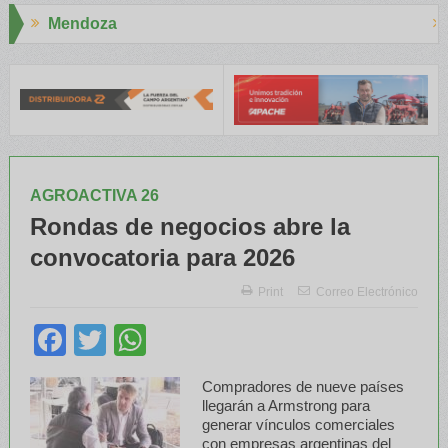
Aapresid 2026
pacitaron a Trabajadores Rurales
Legisladores y Especialistas a
AGROACTIVA 26
Rondas de negocios abre la
convocatoria para 2026
Print
Correo Electrónico
Facebook
Twitter
WhatsApp
Compradores de nueve países
llegarán a Armstrong para
generar vínculos comerciales
con empresas argentinas del