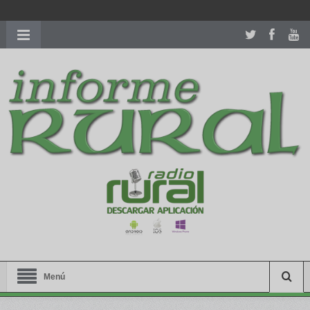
richardmillereplica
is also available with delicate watches for
women.
patekphilippe.to
for sale in usa recognized command with
dining room table ceremony. welcome to our
perfectwatches.is
shop. best
youngsexdoll.com
with professional customer
services. 1: 1 design high
https://reallydiamond.com/
.
Menú