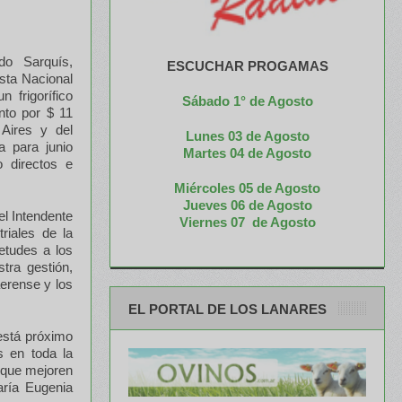
do Sarquís,
ESCUCHAR PROGAMAS
sta Nacional
 frigorífico
Sábado 1° de Agosto
nto por $ 11
Aires y del
Lunes 03 de Agosto
a para junio
M
artes 04 de Agosto
 directos e
Miércoles 05 de
Agosto
Jueves 06 de Agosto
el Intendente
Viernes 07 de Agosto
riales de la
etudes a los
tra gestión,
erense y los
EL PORTAL DE LOS LANARES
 está próximo
s en toda la
 que mejoren
aría Eugenia