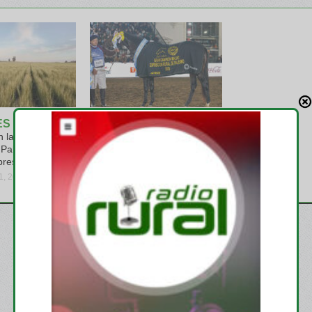
ES
Palermo 2026
 las autoridades
Raza Polo
Pablo Ginestet
viernes, julio 24, 2026
presidente
31, 2026