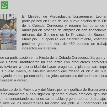
cebook
Twitter
WhatsApp
El Ministro de Agroindustria bonaerense, Leonar
participó hoy en Puan de una nueva edición de la Fie
de la Cebada Cervecera y recorrió las obras de un
municipal en proceso de ampliación con financiamie
millones del Gobierno de la Provincia de Buenos 
Municipio. La apertura del establecimiento, estimad
próximo, generará más de 450 puestos de trabajo
indirectos en la región.
e su participación en la Fiesta de la Cebada Cervecera, Sarquís y 
ndo Castelli, mantuvieron un encuentro con productores agroindust
es tuvieron la oportunidad de hacer preguntas y plantear sus inqui
s. En ese marco, el Ministro destacó que “desde el inicio de nues
bajando en equipo con todos los jefes comunales del sudoeste bona
empiezan a verse”.
esfuerzo de la Provincia y del Municipio, el frigorífico de Bordenave
 funcionamiento y eso significa generar nuevos empleos genuino
amos concretando acciones sustentables y generadoras de trabajo,
de vida de los bonaerenses tal como nos pide la Gobernadora M