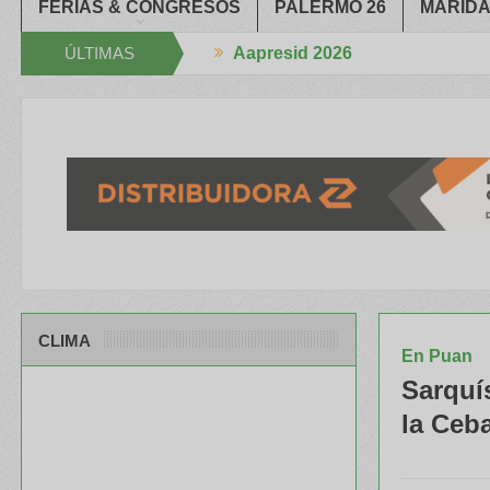
FERIAS & CONGRESOS
PALERMO 26
MARIDA
ÚLTIMAS
Aapresid 2026
n la Mano
El portfolio de ILLINOIS despertó mucho interés en el Co
NOTICIAS
CLIMA
En Puan
Sarquí
la Ceb