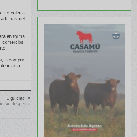
ue se calcula
, además del
iará en forma
, comercios,
rte.
s, la compra
tenciar la
Siguiente
ún sin despegue