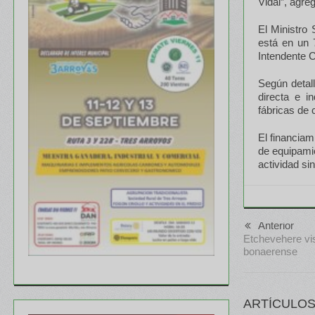
Vidal”, agre
El Ministro 
está en un 
Intendente C
Según detall
directa e i
fábricas de 
El financiam
de equipami
actividad si
Anterior
Etchevehere vis
bonaerense
ARTÍCULOS