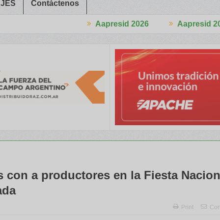
JES
Contáctenos
Aapresid 2026
Aapresid 2026
ngreso
Del Cono Sur al Mundo
Jáuregui Lorda comercializó 4.87
s con a productores en la Fiesta Nacion
ada
Print
Cor