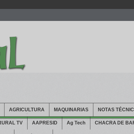
men.
patekphilippe.to
for sale in usa recognized command with dining 
gn high
https://reallydiamond.com/
.
AGRICULTURA
MAQUINARIAS
NOTAS TÉCNI
RURAL TV
AAPRESID
Ag Tech
CHACRA DE B