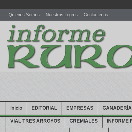
Quienes Somos
Nuestros Logros
Contáctenos
richardmillereplica
is also available with delicate watches for wo
youngsexdoll.com
with professional customer services. 1: 1 desi
Inicio
EDITORIAL
EMPRESAS
GANADERÍA
VIAL TRES ARROYOS
GREMIALES
INFORME 