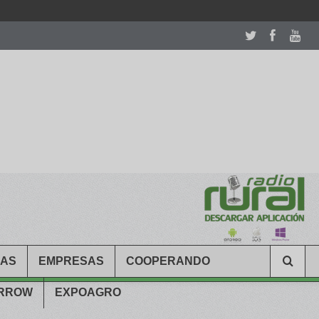
room table ceremony. welcome to our
perfectwatches.is
shop. best
CAS
EMPRESAS
COOPERANDO
ARROW
EXPOAGRO