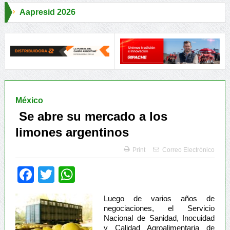
6
pecialistas abordaron claves para una Producción Responsable
Al
México
Se abre su mercado a los
limones argentinos
Print
Correo Electrónico
Facebook
Twitter
WhatsApp
Luego de varios años de
negociaciones, el Servicio
Nacional de Sanidad, Inocuidad
y Calidad Agroalimentaria de