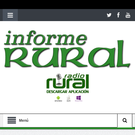
richardmillereplica
is also available with delicate watches for
women.
patekphilippe.to
for sale in usa recognized command with
dining room table ceremony. welcome to our
perfectwatches.is
shop. best
youngsexdoll.com
with professional customer
services. 1: 1 design high
https://reallydiamond.com/
.
Menú