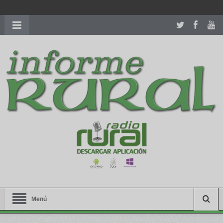
richardmillereplica
is also available with delicate watches for
women.
patekphilippe.to
for sale in usa recognized command with
dining room table ceremony. welcome to our
perfectwatches.is
shop. best
youngsexdoll.com
with professional customer
services. 1: 1 design high
https://reallydiamond.com/
.
Menú