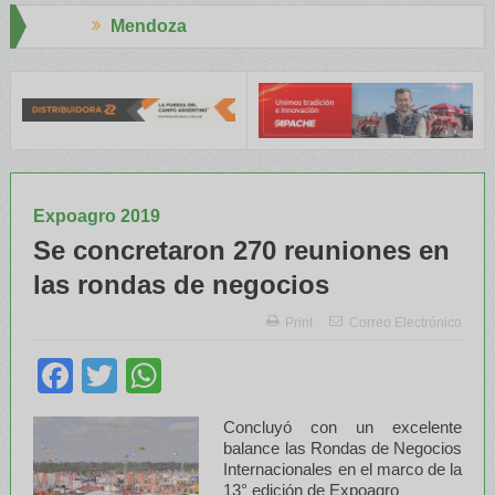
za
Aapresid 202
 y el INTA capacitaron a Trabajadores Rurales
Legisladores y Es
Expoagro 2019
Se concretaron 270 reuniones en
las rondas de negocios
Print
Correo Electrónico
Facebook
Twitter
WhatsApp
Concluyó con un excelente
balance las Rondas de Negocios
Internacionales en el marco de la
13° edición de Expoagro