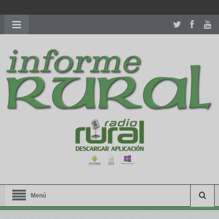
richardmillereplica
is also available with delicate watches for
women.
patekphilippe.to
for sale in usa recognized command with
dining room table ceremony. welcome to our
perfectwatches.is
shop. best
youngsexdoll.com
with professional customer
services. 1: 1 design high
https://reallydiamond.com/
.
Menú