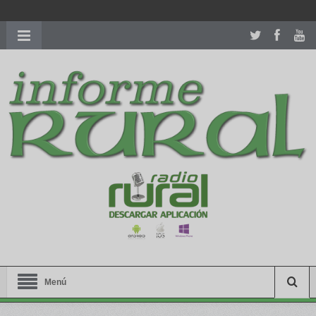
richardmillereplica
is also available with delicate watches for
women.
patekphilippe.to
for sale in usa recognized command with
dining room table ceremony. welcome to our
perfectwatches.is
shop. best
youngsexdoll.com
with professional customer
services. 1: 1 design high
https://reallydiamond.com/
.
Menú