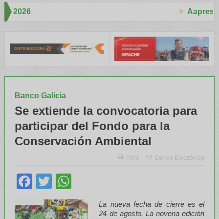
Aapresid 2026
Aapr
rtó mucho interés en el Congreso
Del Cono Sur al Mundo
Jáuregui
Banco Galicia
Se extiende la convocatoria para
participar del Fondo para la
Conservación Ambiental
Print
Correo Electrónico
Facebook
Twitter
WhatsApp
La nueva fecha de cierre es el
24 de agosto. La novena edición