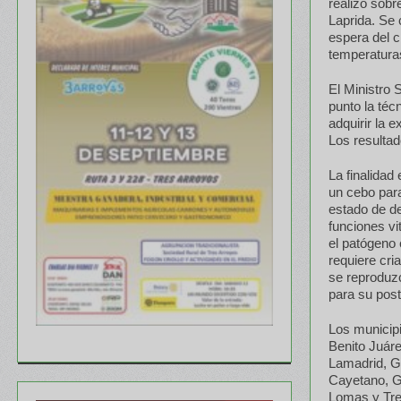
realizó sobr
Laprida. Se 
espera del c
temperatura
El Ministro 
punto la téc
adquirir la 
Los resultad
La finalidad
un cebo para
estado de de
funciones vi
el patógeno 
requiere cri
se reproduz
para su post
Los municipi
Benito Juáre
Lamadrid, G
Cayetano, G
Lomas y Tre