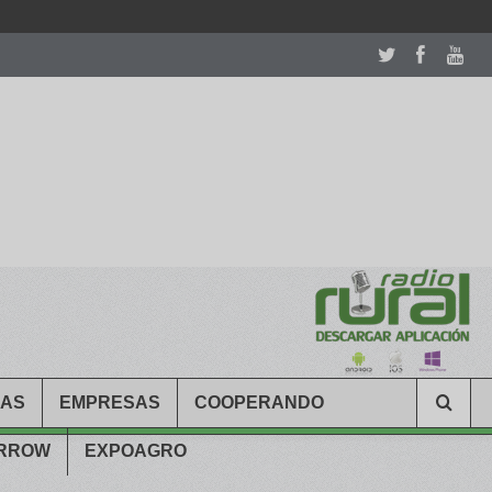
room table ceremony. welcome to our
perfectwatches.is
shop. best
CAS
EMPRESAS
COOPERANDO
ARROW
EXPOAGRO