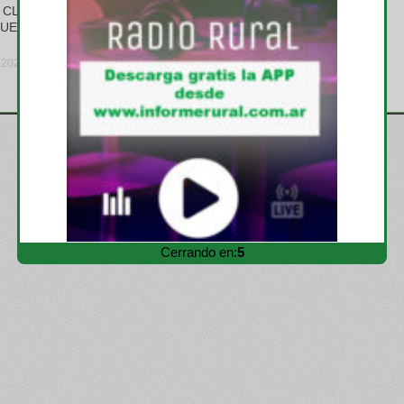
CLIMA Y LA
maíz genéticamente
JUEGAN A
modificado con protección
contra insectos y tolerancia a
herbicidas
, 2026
viernes, julio 10, 2026
Cerrando en:
3