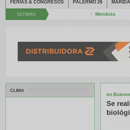
FERIAS & CONGRESOS
PALERMO 26
MARIDA
ÚLTIMAS
Mendoza
l XXXIV Congreso Aapresid
El RENATRE y el INTA capacitaron a T
NOTICIAS
CLIMA
en Buenos
Se real
biológi