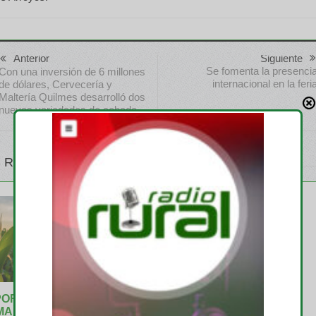
Anterior
Siguiente
Se fomenta la presenci
Con una inversión de 6 millones
internacional en la feri
de dólares, Cervecería y
Maltería Quilmes desarrolló dos
nuevas variedades de cebada
 RELATIVOS
PORTUNIDAD
AGRICULTURA
MAÍZ:
Argentina aprobó un nuevo