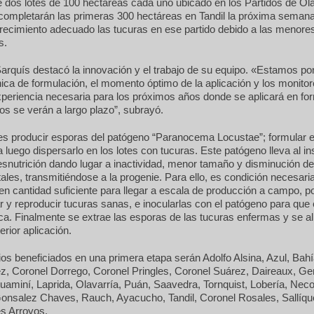
e dos lotes de 100 hectáreas cada uno ubicado en los Partidos de Ola
completarán las primeras 300 hectáreas en Tandil la próxima semana,
recimiento adecuado las tucuras en ese partido debido a las menore
s.
Sarquís destacó la innovación y el trabajo de su equipo. «Estamos po
nica de formulación, el momento óptimo de la aplicación y los monitore
experiencia necesaria para los próximos años donde se aplicará en f
os se verán a largo plazo”, subrayó.
 es producir esporas del patógeno “Paranocema Locustae”; formular 
 luego dispersarlo en los lotes con tucuras. Este patógeno lleva al in
snutrición dando lugar a inactividad, menor tamaño y disminución de
tales, transmitiéndose a la progenie. Para ello, es condición necesari
en cantidad suficiente para llegar a escala de producción a campo, po
ar y reproducir tucuras sanas, e inocularlas con el patógeno para que 
ca. Finalmente se extrae las esporas de las tucuras enfermas y se 
erior aplicación.
os beneficiados en una primera etapa serán Adolfo Alsina, Azul, Bah
z, Coronel Dorrego, Coronel Pringles, Coronel Suárez, Daireaux, Ge
uaminí, Laprida, Olavarría, Puán, Saavedra, Tornquist, Lobería, Nec
onsalez Chaves, Rauch, Ayacucho, Tandil, Coronel Rosales, Sallíque
s Arroyos.