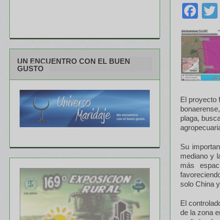
Fa
UN ENCUENTRO CON EL BUEN
GUSTO
El proyecto 
bonaerense, 
plaga, busc
agropecuari
Su importan
mediano y l
más espaci
favoreciendo
solo China 
El controlad
de la zona e