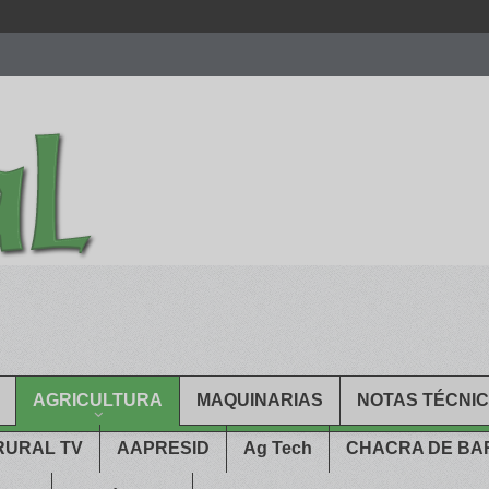
men.
patekphilippe.to
for sale in usa recognized command with dining 
gn high
https://reallydiamond.com/
.
AGRICULTURA
MAQUINARIAS
NOTAS TÉCNI
RURAL TV
AAPRESID
Ag Tech
CHACRA DE B