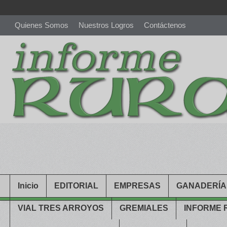
Quienes Somos
Nuestros Logros
Contáctenos
richardmillereplica
is also available with delicate watches for wo
youngsexdoll.com
with professional customer services. 1: 1 desi
Inicio
EDITORIAL
EMPRESAS
GANADERÍA
VIAL TRES ARROYOS
GREMIALES
INFORME 