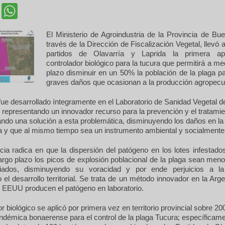
cebook
Twitter
WhatsApp
El Ministerio de Agroindustria de la Provincia de Bu
través de la Dirección de Fiscalización Vegetal, llevó 
partidos de Olavarría y Laprida la primera apl
controlador biológico para la tucura que permitirá a me
plazo disminuir en un 50% la población de la plaga pa
graves daños que ocasionan a la producción agropecu
fue desarrollado íntegramente en el Laboratorio de Sanidad Vegetal de
representando un innovador recurso para la prevención y el tratamie
ando una solución a esta problemática, disminuyendo los daños en la
a y que al mismo tiempo sea un instrumento ambiental y socialmente 
cia radica en que la dispersión del patógeno en los lotes infestado
argo plazo los picos de explosión poblacional de la plaga sean meno
ados, disminuyendo su voracidad y por ende perjuicios a la
 el desarrollo territorial. Se trata de un método innovador en la Arg
y EEUU producen el patógeno en laboratorio.
or biológico se aplicó por primera vez en territorio provincial sobre 2
ndémica bonaerense para el control de la plaga Tucura; específicam