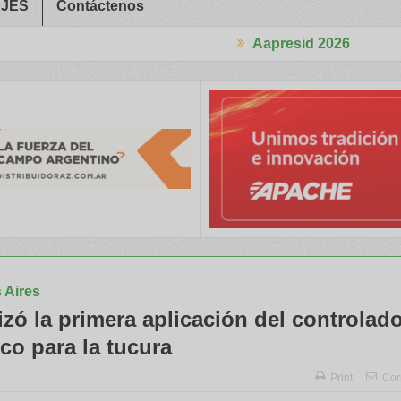
JES
Contáctenos
Aapresid 2026
rabajadores Rurales
Legisladores y Especialistas abordaron clave
 Aires
izó la primera aplicación del controlad
co para la tucura
Print
Cor