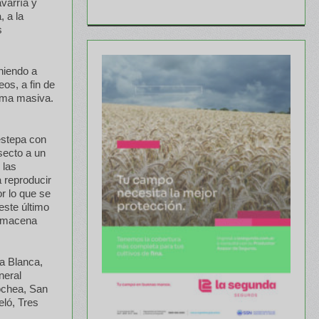
varría y
 a la
s
niendo a
os, a fin de
orma masiva.
estepa con
secto a un
 las
a reproducir
r lo que se
este último
almacena
ía Blanca,
neral
ochea, San
ló, Tres