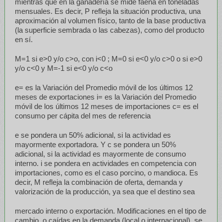
mientras que en la ganadería se mide faena en toneladas
mensuales. Es decir, P refleja la situación productiva, una
aproximación al volumen físico, tanto de la base productiva
(la superficie sembrada o las cabezas), como del producto
en sí.
M=1 si e>0 y/o c>o, con i<0 ; M=0 si e<0 y/o c>0 o si e>0
y/o c<0 y M=-1 si e<0 y/o c<o
e= es la Variación del Promedio móvil de los últimos 12
meses de exportaciones i= es la Variación del Promedio
móvil de los últimos 12 meses de importaciones c= es el
consumo per cápita del mes de referencia
e se pondera un 50% adicional, si la actividad es
mayormente exportadora. Y c se pondera un 50%
adicional, si la actividad es mayormente de consumo
interno. i se pondera en actividades en competencia con
importaciones, como es el caso porcino, o mandioca. Es
decir, M refleja la combinación de oferta, demanda y
valorización de la producción, ya sea que el destino sea
mercado interno o exportación. Modificaciones en el tipo de
cambio, o caídas en la demanda (local o internacional), se