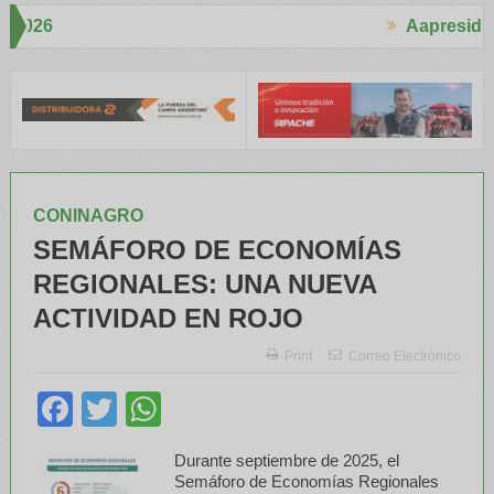
Aapresid 2026
A
spertó mucho interés en el Congreso
Del Cono Sur al Mundo
Jáur
CONINAGRO
SEMÁFORO DE ECONOMÍAS
REGIONALES: UNA NUEVA
ACTIVIDAD EN ROJO
Print
Correo Electrónico
Facebook
Twitter
WhatsApp
Durante septiembre de 2025, el
Semáforo de Economías Regionales