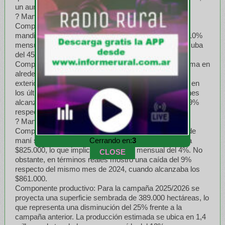
un aumento del 46%.
? Mandioca:
Componente de negocio: En septiembre, el kilo de
mandioca se pagó $331, lo que implicó una suba del 10%
mensual. En la comparación interanual, registró una suba
del 45%, por encima de la inflación.
Componente de mercado: El consumo interno se estima en
alrededor de 2 kg por habitante por año. En comercio
exterior, no se registraron ingresos por exportaciones en
los últimos doce meses, mientras que las importaciones
alcanzaron 3 millones de dólares, con una suba del 39%
respecto al período previo.
? Maní:
Componente de negocio: En septiembre, la tonelada de
Cerrando en:
1
maní se pagó al productor 592 dólares, equivalentes a
$825.000, lo que implicó un aumento mensual del 4%. No
CLOSE
obstante, en términos reales mostró una caída del 9%
respecto del mismo mes de 2024, cuando alcanzaba los
$861.000.
Componente productivo: Para la campaña 2025/2026 se
proyecta una superficie sembrada de 389.000 hectáreas, lo
que representa una disminución del 25% frente a la
campaña anterior. La producción estimada se ubica en 1,4