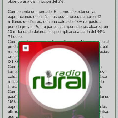
observó una disminución del 3%.
Componente de mercado: En comercio exterior, las
exportaciones de los últimos doce meses sumaron 42
millones de dólares, con una caída del 23% respecto al
período previo. Por su parte, las importaciones alcanzaron
19 millones de dólares, lo que implicó una caída del 44%.
? Leche:
Componente de negocio: En septiembre, el litro de leche al
productor se pagó $476, manteniendo estabilidad mensual
respecto a los últimos meses. Interanualmente, los precios
crecieron tan solo un 11%, por debajo de la inflación
(31,8%).
Componente productivo: En agosto, el stock bovino en
tambo alcanzó 2.820.000 de cabezas, reflejando una leve
caída del 1% respecto al año anterior. En los últimos doce
meses, la producción de leche sumó 11.117 millones de
litros, un incremento del 7% respecto al período previo.
Componente de mercado: El consumo interno de leche
pasó de 161 a 185 litros por habitante por año, aumentando
15% el consumo per cápita. En comercio exterior, las
exportaciones totalizaron 1.717 millones de dólares en los
últimos doce meses, con un crecimiento del 93%, mientras
que las importaciones sumaron 29,1 millones de dólares,