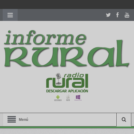
richardmillereplica
is also available with delicate watches for
women.
patekphilippe.to
for sale in usa recognized command with
dining room table ceremony. welcome to our
perfectwatches.is
shop. best
youngsexdoll.com
with professional customer
services. 1: 1 design high
https://reallydiamond.com/
.
Menú