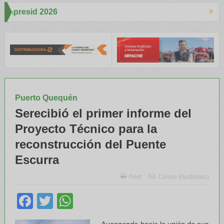
Aapresid 2026
S despertó mucho interés en el Congreso
Del Cono Sur al Mundo
Puerto Quequén
Serecibió el primer informe del
Proyecto Técnico para la
reconstrucción del Puente
Escurra
Print
Correo Electrónico
Facebook
Twitter
WhatsApp