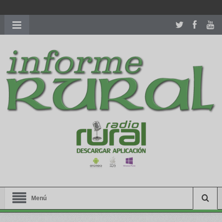
richardmillereplica
is also available with delicate watches for
women.
patekphilippe.to
for sale in usa recognized command with
dining room table ceremony. welcome to our
perfectwatches.is
shop. best
youngsexdoll.com
with professional customer
services. 1: 1 design high
https://reallydiamond.com/
.
Menú