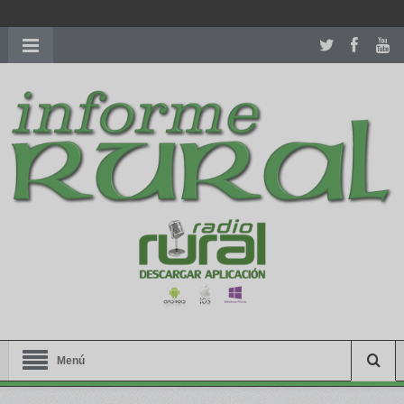
richardmillereplica
is also available with delicate watches for
women.
patekphilippe.to
for sale in usa recognized command with
dining room table ceremony. welcome to our
perfectwatches.is
shop. best
youngsexdoll.com
with professional customer
services. 1: 1 design high
https://reallydiamond.com/
.
Menú