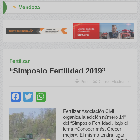
Aapresid 2026
TA capacitaron a Trabajadores Rurales
Legisladores y Especialis
Fertilizar
“Simposio Fertilidad 2019”
Print
Correo Electrónico
Facebook
Twitter
WhatsApp
Fertilizar Asociación Civil
organiza la edición número 14°
del “Simposio Fertilidad”, bajo el
lema «Conocer más. Crecer
mejor». El mismo tendrá lugar