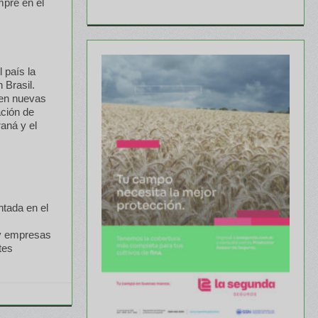
mpre en el
 país la
 Brasil.
 en nuevas
ación de
aná y el
tada en el
 y empresas
tes