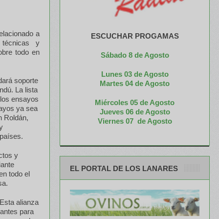
relacionado a
ESCUCHAR PROGAMAS
 técnicas y
obre todo en
Sábado 8 de Agosto
Lunes 03 de Agosto
dará soporte
M
artes 04 de Agosto
dú. La lista
e los ensayos
Miércoles 05 de
Agosto
sayos ya sea
Jueves 06 de Agosto
n Roldán,
Viernes 07 de Agosto
y
 países.
ctos y
iante
EL PORTAL DE LOS LANARES
n todo el
sa.
“Esta alianza
lantes para