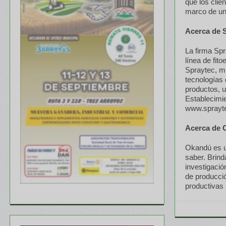
que los clie
marco de una
Acerca de 
La firma Spr
línea de fit
Spraytec, mi
tecnologías 
productos, u
Establecimi
www.sprayte
Acerca de 
Okandú es u
saber. Brind
investigaci
de producció
productivas