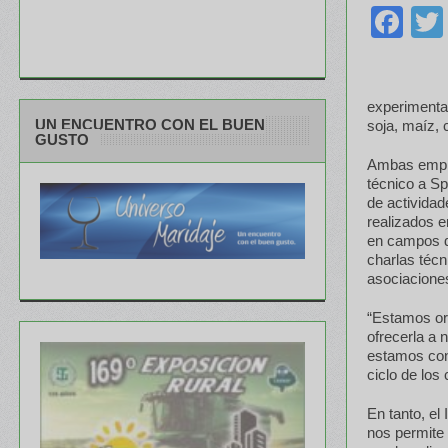
Fa
experimenta
UN ENCUENTRO CON EL BUEN
soja, maíz, 
GUSTO
Ambas empres
técnico a Sp
de actividad
realizados e
en campos d
charlas técn
asociaciones
“Estamos or
ofrecerla a 
estamos con
ciclo de los
En tanto, el
nos permite 