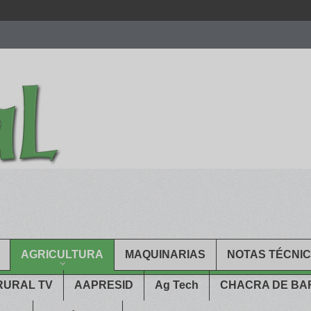
men.
patekphilippe.to
for sale in usa recognized command with dining 
gn high
https://reallydiamond.com/
.
AGRICULTURA
MAQUINARIAS
NOTAS TÉCNI
RURAL TV
AAPRESID
Ag Tech
CHACRA DE B