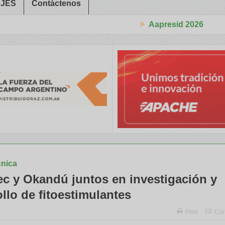
JES
Contáctenos
Aapresid 2026
 Trabajadores Rurales
Legisladores y Especialistas abordaron cla
cnica
ec y Okandú juntos en investigación y
llo de fitoestimulantes
Print
Cor