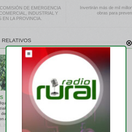
Invertirán más de mil mill
 COMISIÓN DE EMERGENCIA
obras para preven
COMERCIAL, INDUSTRIAL Y
 EN LA PROVINCIA.
 RELATIVOS
S
EMPRESAS
quiere el
Profertil logra la verificación
ziak y consolida
de la huella de carbono de su
 de soja no
urea granulada por parte de
en Argentina
terceros
31, 2026
viernes, julio 31, 2026