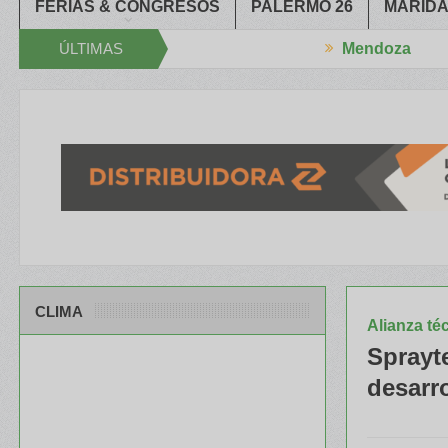
FERIAS & CONGRESOS
PALERMO 26
MARIDA
ÚLTIMAS
Mendoza
 el XXXIV Congreso Aapresid
El RENATRE y el INTA capacitaron a
NOTICIAS
CLIMA
Alianza té
Sprayt
desarro