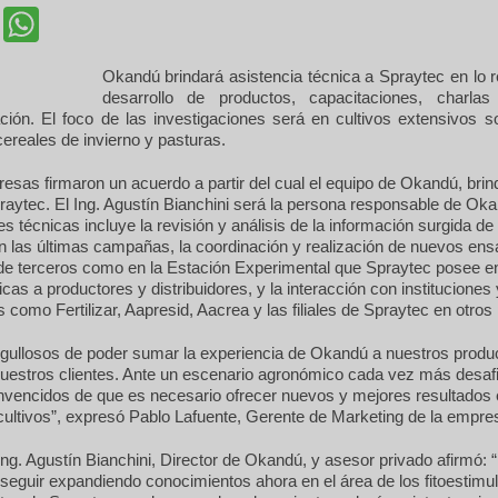
cebook
Twitter
WhatsApp
Okandú brindará asistencia técnica a Spraytec en lo 
desarrollo de productos, capacitaciones, charlas
ción. El foco de las investigaciones será en cultivos extensivos s
cereales de invierno y pasturas.
as firmaron un acuerdo a partir del cual el equipo de Okandú, brin
raytec. El Ing. Agustín Bianchini será la persona responsable de Okan
es técnicas incluye la revisión y análisis de la información surgida d
n las últimas campañas, la coordinación y realización de nuevos en
e terceros como en la Estación Experimental que Spraytec posee e
icas a productores y distribuidores, y la interacción con instituciones 
 como Fertilizar, Aapresid, Aacrea y las filiales de Spraytec en otros
gullosos de poder sumar la experiencia de Okandú a nuestros produ
nuestros clientes. Ante un escenario agronómico cada vez más desaf
vencidos de que es necesario ofrecer nuevos y mejores resultados e
 cultivos”, expresó Pablo Lafuente, Gerente de Marketing de la empre
 Ing. Agustín Bianchini, Director de Okandú, y asesor privado afirmó: 
seguir expandiendo conocimientos ahora en el área de los fitoestimu