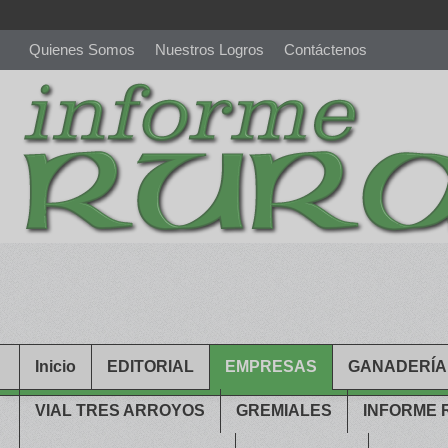
Quienes Somos
Nuestros Logros
Contáctenos
richardmillereplica
is also available with delicate watches for wo
youngsexdoll.com
with professional customer services. 1: 1 desi
Inicio
EDITORIAL
EMPRESAS
GANADERÍA
VIAL TRES ARROYOS
GREMIALES
INFORME 