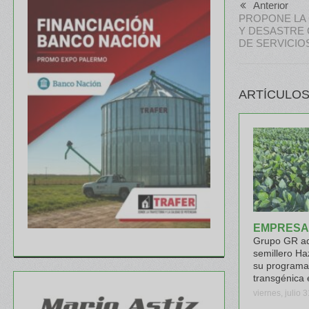
Anterior
PROPONE LA
Y DESASTRE 
DE SERVICIOS
ARTÍCULOS
EMPRESA
Grupo GR ad
semillero Ha
su programa
transgénica 
viernes, julio 