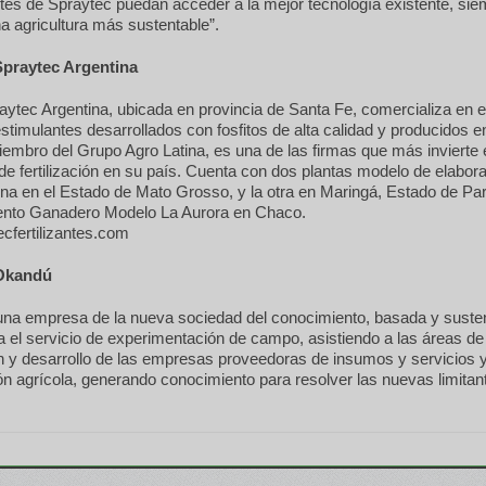
ntes de Spraytec puedan acceder a la mejor tecnología existente, sie
 agricultura más sustentable”.
Spraytec Argentina
aytec Argentina, ubicada en provincia de Santa Fe, comercializa en el
oestimulantes desarrollados con fosfitos de alta calidad y producidos en
embro del Grupo Agro Latina, es una de las firmas que más invierte
de fertilización en su país. Cuenta con dos plantas modelo de elabor
na en el Estado de Mato Grosso, y la otra en Maringá, Estado de Par
ento Ganadero Modelo La Aurora en Chaco.
cfertilizantes.com
Okandú
na empresa de la nueva sociedad del conocimiento, basada y susten
a el servicio de experimentación de campo, asistiendo a las áreas de
ón y desarrollo de las empresas proveedoras de insumos y servicios
n agrícola, generando conocimiento para resolver las nuevas limitan