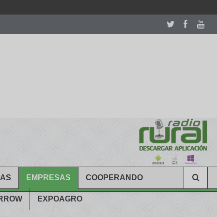
room table ceremony. welcome to our
perfectwatches.is
shop. best
CAS
EMPRESAS
COOPERANDO
ARROW
EXPOAGRO