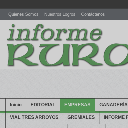
Quienes Somos
Nuestros Logros
Contáctenos
richardmillereplica
is also available with delicate watches for wo
youngsexdoll.com
with professional customer services. 1: 1 desi
Inicio
EDITORIAL
EMPRESAS
GANADERÍA
VIAL TRES ARROYOS
GREMIALES
INFORME 