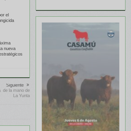
or el
ungicida
máxima
sta nueva
 estratégicos
Siguiente
a de la mano de
La Yunta