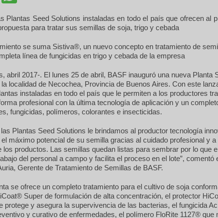
s Plantas Seed Solutions instaladas en todo el país que ofrecen al 
ropuesta para tratar sus semillas de soja, trigo y cebada
amiento se suma Sistiva®, un nuevo concepto en tratamiento de semi
mpleta línea de fungicidas en trigo y cebada de la empresa
, abril 2017-. El lunes 25 de abril, BASF inauguró una nueva Planta
 la localidad de Necochea, Provincia de Buenos Aires. Con este lanz
lantas instaladas en todo el país que le permiten a los productores tr
forma profesional con la última tecnología de aplicación y un completo
es, fungicidas, polímeros, colorantes e insecticidas.
 las Plantas Seed Solutions le brindamos al productor tecnología inn
el máximo potencial de su semilla gracias al cuidado profesional y a 
los productos. Las semillas quedan listas para sembrar por lo que e
rabajo del personal a campo y facilita el proceso en el lote”, comentó 
uria, Gerente de Tratamiento de Semillas de BASF.
ta se ofrece un completo tratamiento para el cultivo de soja conform
iCoat® Super de formulación de alta concentración, el protector Hi
 protege y asegura la supervivencia de las bacterias, el fungicida A
reventivo y curativo de enfermedades, el polímero FloRite 1127® que 