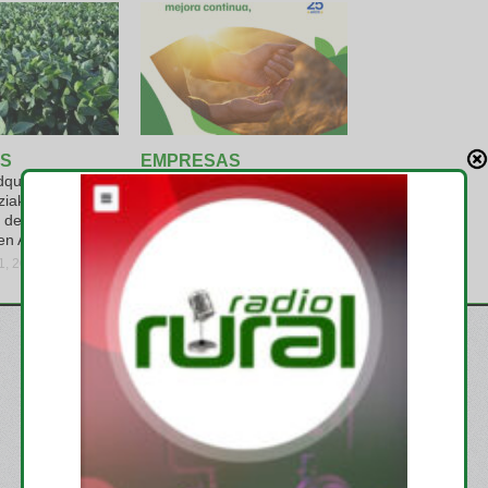
S
EMPRESAS
quiere el
Profertil logra la verificación
ziak y consolida
de la huella de carbono de su
 de soja no
urea granulada por parte de
en Argentina
terceros
31, 2026
viernes, julio 31, 2026