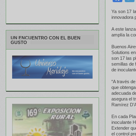
Ya son 17 la
innovadora p
A este lanz
amplía la co
UN ENCUENTRO CON EL BUEN
GUSTO
Buenos Aires
Solutions en
son 17 las p
semillas de 
de inoculant
“A través de
que obtenga 
adecuada de 
asegura el t
Ramírez D’A
En cada Plan
inoculante H
Extender que
el control p