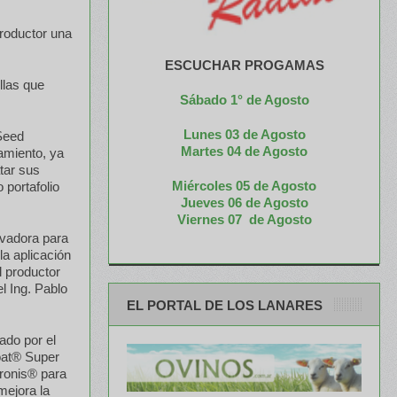
productor una
ESCUCHAR PROGAMAS
llas que
Sábado 1° de Agosto
Lunes 03 de Agosto
 Seed
M
artes 04 de Agosto
amiento, ya
atar sus
Miércoles 05 de
Agosto
 portafolio
Jueves 06 de Agosto
Viernes 07 de Agosto
ovadora para
la aplicación
l productor
el Ing. Pablo
EL PORTAL DE LOS LANARES
ado por el
Coat® Super
cronis® para
mejora la