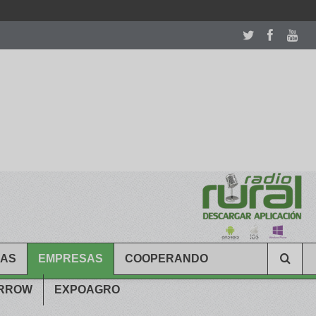
room table ceremony. welcome to our
perfectwatches.is
shop. best
CAS
EMPRESAS
COOPERANDO
ARROW
EXPOAGRO