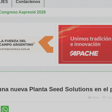
JES
Contáctenos
d 2026
apresid 2026 con tecnología de punta y alto rendimiento para el pro
na nueva Planta Seed Solutions en el 
Print
Cor
cebook
Twitter
WhatsApp