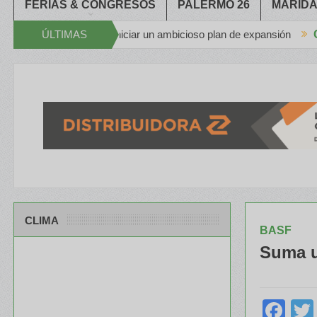
FERIAS & CONGRESOS
PALERMO 26
MARIDA
tras iniciar un ambicioso plan de expansión
ÚLTIMAS
Congreso Aapresi
Apache en el Congreso A
NOTICIAS
CLIMA
BASF
Suma u
Fa