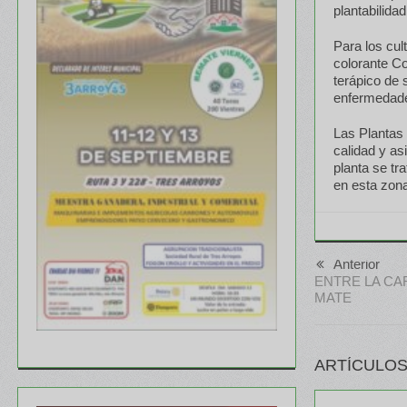
plantabilida
Para los cul
colorante Co
terápico de 
enfermedade
Las Plantas
calidad y as
planta se tr
en esta zon
Anterior
ENTRE LA CAR
MATE
ARTÍCULOS