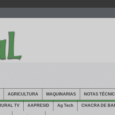
men.
patekphilippe.to
for sale in usa recognized command with dining 
gn high
https://reallydiamond.com/
.
AGRICULTURA
MAQUINARIAS
NOTAS TÉCNI
RURAL TV
AAPRESID
Ag Tech
CHACRA DE B