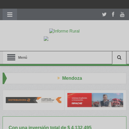
richardmillereplica
is also available with delicate watches for
women.
patekphilippe.to
for sale in usa recognized command with
dining room table ceremony. welcome to our
perfectwatches.is
shop. best
youngsexdoll.com
with professional customer
services. 1: 1 design high
https://reallydiamond.com/
.
Menú
Mendoza
so Aapresid
El RENATRE y el INTA capacitaron a Trabajadores Rur
Con una inversión total de $ 4.132.495