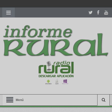
richardmillereplica
is also available with delicate watches for
women.
patekphilippe.to
for sale in usa recognized command with
dining room table ceremony. welcome to our
perfectwatches.is
shop. best
youngsexdoll.com
with professional customer
services. 1: 1 design high
https://reallydiamond.com/
.
Menú