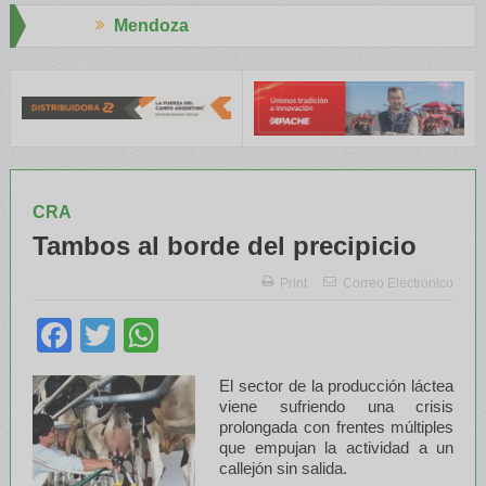
Aapresid 2026
 el INTA capacitaron a Trabajadores Rurales
Legisladores y Espe
CRA
Tambos al borde del precipicio
Print
Correo Electrónico
Facebook
Twitter
WhatsApp
El sector de la producción láctea
viene sufriendo una crisis
prolongada con frentes múltiples
que empujan la actividad a un
callejón sin salida.