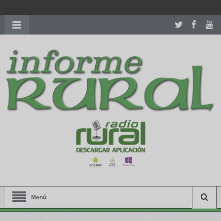
richardmillereplica
is also available with delicate watches for
women.
patekphilippe.to
for sale in usa recognized command with
dining room table ceremony. welcome to our
perfectwatches.is
shop. best
youngsexdoll.com
with professional customer
services. 1: 1 design high
https://reallydiamond.com/
.
Menú