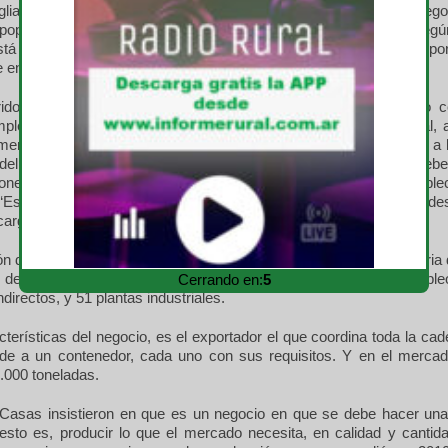
gliari y Sergio Casas, de CAMPI, trazaron una descripción del nego
o pop corn, del que la Argentina es el primer exportador mundial. Segú
tá integrada por 12 empresas que representan el 73% de las expor
e en total exportan unas 70 empresas.
bridos simples, no-OGM, con diferentes características de uso c
emplea una batería de insumos similar a la del maíz convencional, 
ente la mitad. Aquí la cosecha es el momento crítico en cuanto a l
del grano (que es lo más importante). El transporte debe
iones cruzadas, y la mercadería se almacena en el establec
 “Es muy importante preservar el no-OGM, en los mercados de de
 cargamento si se contamina”.
n de esta especialidad fue declarada economía regional: la industria d
 de 100 millones de dólares a más de 100 países, tiene 1.250 empleo
Cerrando en:
4
ndirectos, y 51 plantas industriales.
cterísticas del negocio, es el exportador el que coordina toda la cad
de a un contenedor, cada uno con sus requisitos. Y en el mercad
000 toneladas.
y Casas insistieron en que es un negocio en que se debe hacer una 
: esto es, producir lo que el mercado necesita, en calidad y cantida