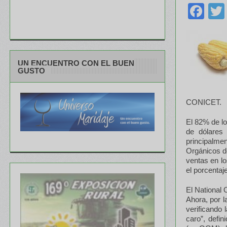
Fa
UN ENCUENTRO CON EL BUEN
GUSTO
CONICET.
El 82% de l
de dólares 
principalme
Orgánicos d
ventas en l
el porcentaj
El National
Ahora, por 
verificando 
caro”, defi