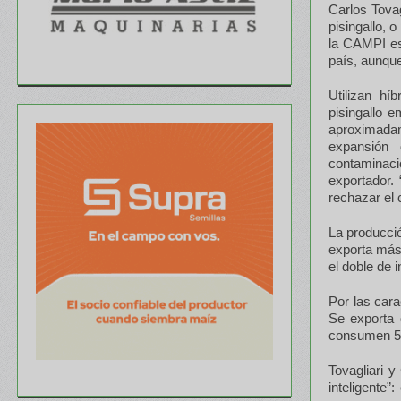
Carlos Tova
pisingallo, 
la CAMPI es
país, aunqu
Utilizan hí
pisingallo 
aproximadam
expansión 
contaminac
exportador.
rechazar el
La producció
exporta más
el doble de i
Por las cara
Se exporta 
consumen 5.
Tovagliari 
inteligente”