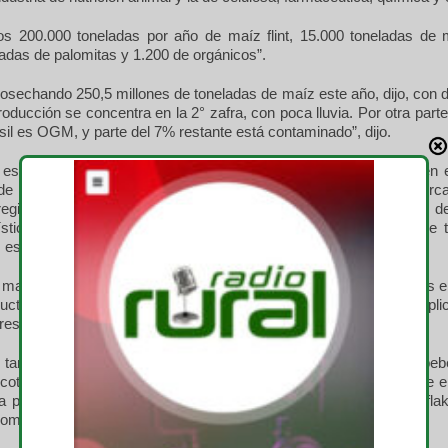
 200.000 toneladas por año de maíz flint, 15.000 toneladas de 
adas de palomitas y 1.200 de orgánicos”.
cosechando 250,5 millones de toneladas de maíz este año, dijo, con d
oducción se concentra en la 2° zafra, con poca lluvia. Por otra parte
il es OGM, y parte del 7% restante está contaminado”, dijo.
stá ubicada en el centro de Brasil, en Goiás, el tercer estado en 
de maíz, después de Mato Grosso y Paraná. “Se encuentra cerca
 regiones cultivadas de maíz. Tiene los productores en un radio 
gística para exportar”, dijo Carneiro. Goiás le vende 3 millones de
 estados, y 3,7 millones de toneladas a otros países.
 maíz cumpla con las características que se necesitan, trabajamos 
uctores, con varios beneficios”, explicó. Y reconoció que “es compli
res”.
también utiliza maíz no-OGM porque lo destina a comida de beb
icotoxinas. “Es importante que los granos se sequen naturalmente e
tra parte, el flint no-OGM es mejor para las escamas de maíz (flak
lometría, aseguró.