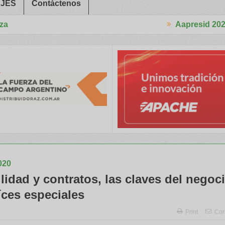
JES
Contáctenos
Aapresid 2026
itaron a Trabajadores Rurales
Legisladores y Especialistas abord
020
lidad y contratos, las claves del negoc
íces especiales
Print
Cor