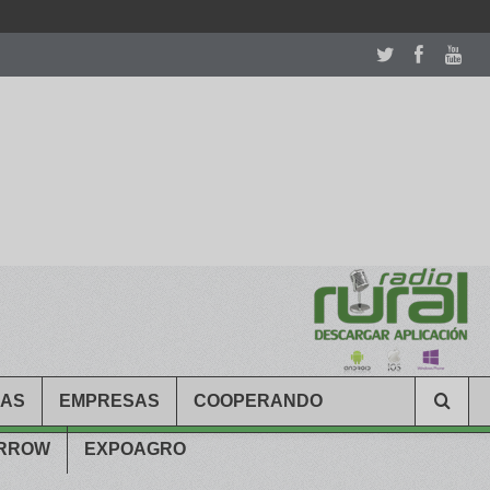
room table ceremony. welcome to our
perfectwatches.is
shop. best
CAS
EMPRESAS
COOPERANDO
ARROW
EXPOAGRO