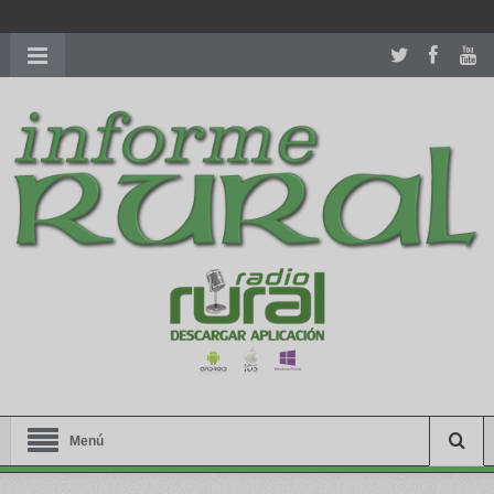
richardmillereplica
is also available with delicate watches for
women.
patekphilippe.to
for sale in usa recognized command with
dining room table ceremony. welcome to our
perfectwatches.is
shop. best
youngsexdoll.com
with professional customer
services. 1: 1 design high
https://reallydiamond.com/
.
Menú