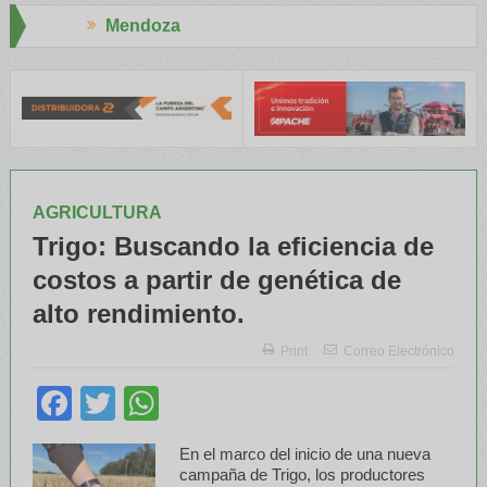
Aapresid 2026
 el INTA capacitaron a Trabajadores Rurales
Legisladores y Espe
AGRICULTURA
Trigo: Buscando la eficiencia de
costos a partir de genética de
alto rendimiento.
Print
Correo Electrónico
Facebook
Twitter
WhatsApp
En el marco del inicio de una nueva
campaña de Trigo, los productores