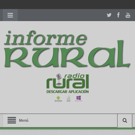
richardmillereplica
is also available with delicate watches for
women.
patekphilippe.to
for sale in usa recognized command with
dining room table ceremony. welcome to our
perfectwatches.is
shop. best
youngsexdoll.com
with professional customer
services. 1: 1 design high
https://reallydiamond.com/
.
Menú