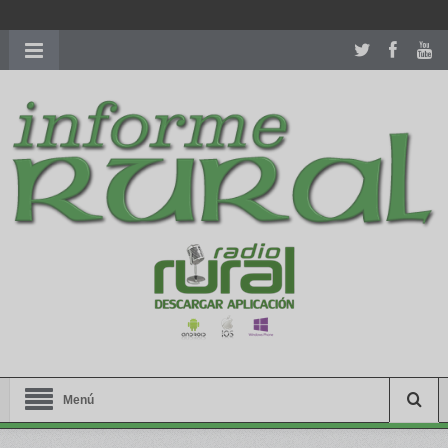
richardmillereplica
is also available with delicate watches for
women.
patekphilippe.to
for sale in usa recognized command with
dining room table ceremony. welcome to our
perfectwatches.is
shop. best
youngsexdoll.com
with professional customer
services. 1: 1 design high
https://reallydiamond.com/
.
Menú