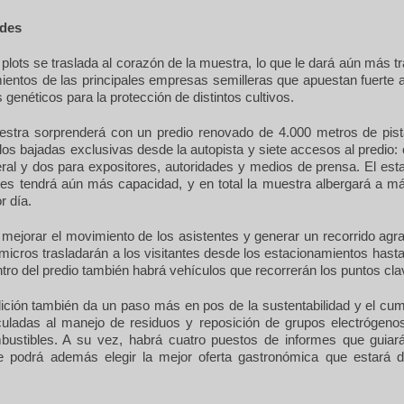
des
 plots se traslada al corazón de la muestra, lo que le dará aún más 
ientos de las principales empresas semilleras que apuestan fuerte 
s genéticos para la protección de distintos cultivos.
tra sorprenderá con un predio renovado de 4.000 metros de pist
dos bajadas exclusivas desde la autopista y siete accesos al predio: 
eral y dos para expositores, autoridades y medios de prensa. El est
res tendrá aún más capacidad, y en total la muestra albergará a m
r día.
mejorar el movimiento de los asistentes y generar un recorrido agra
 micros trasladarán a los visitantes desde los estacionamientos hasta
tro del predio también habrá vehículos que recorrerán los puntos cla
ición también da un paso más en pos de la sustentabilidad y el cum
uladas al manejo de residuos y reposición de grupos electrógen
ustibles. A su vez, habrá cuatro puestos de informes que guiará
ue podrá además elegir la mejor oferta gastronómica que estará di