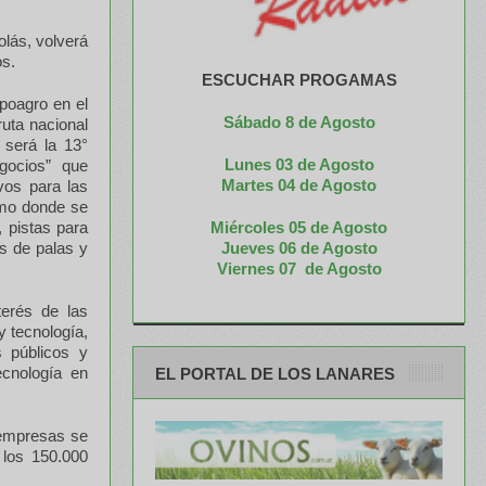
lás, volverá
os.
ESCUCHAR PROGAMAS
xpoagro en el
Sábado 8 de Agosto
ruta nacional
 será la 13°
Lunes 03 de Agosto
gocios” que
M
artes 04 de Agosto
vos para las
omo donde se
Miércoles 05 de
Agosto
 pistas para
Jueves 06 de Agosto
s de palas y
Viernes 07 de Agosto
terés de las
y tecnología,
s públicos y
ecnología en
EL PORTAL DE LOS LANARES
 empresas se
 los 150.000