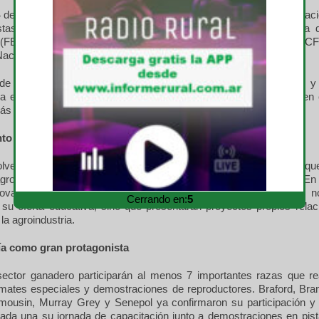
 de marzo, en el auditorio institucional, Expoagro junto a la Federac
istas de Maquinaria Agrícola (FACMA), la Federación Argentina
(FEARCA) y la Cámara Argentina de Contratistas Forrajeros (CACF) 
acional del Contratista.
de los insumos, las nuevas normativas y BPA’s, financiamiento, y l
ra el contratista serán algunos de los temas que se abordarán en 
 se premiará a los contratistas por su trayectoria.
to e innovación AgTech
lverá a ser el ecosistema donde convivan pequeñas empresas qu
agropecuaria, con foco en lo digital, el Big Data y los procesos. E
ovación tecnológica, instituciones académicas de todo el país 
Cerrando en:
4
 su oferta educativa, sino que presentarán proyectos propios relac
la agroindustria.
ía como gran protagonista
sector ganadero participarán al menos 7 importantes razas que re
emates especiales y demostraciones de reproductores. Braford, Bra
imousin, Murray Grey y Senepol ya confirmaron su participación y
cada una su jornada de capacitación junto a demostraciones en pista