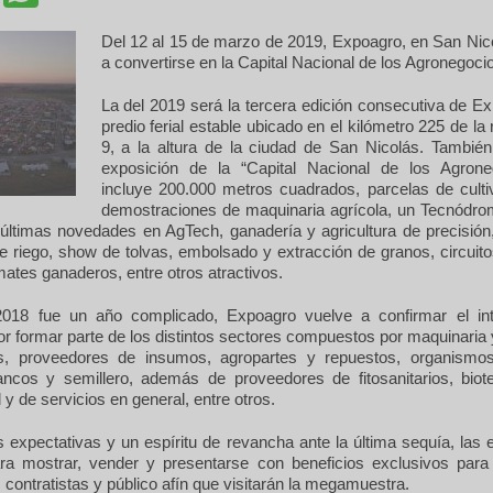
Del 12 al 15 de marzo de 2019, Expoagro, en San Nico
a convertirse en la Capital Nacional de los Agronegoci
La del 2019 será la tercera edición consecutiva de E
predio ferial estable ubicado en el kilómetro 225 de la 
9, a la altura de la ciudad de San Nicolás. También
exposición de la “Capital Nacional de los Agrone
incluye 200.000 metros cuadrados, parcelas de culti
demostraciones de maquinaria agrícola, un Tecnódr
 últimas novedades en AgTech, ganadería y agricultura de precisión,
e riego, show de tolvas, embolsado y extracción de granos, circuito
ates ganaderos, entre otros atractivos.
2018 fue un año complicado, Expoagro vuelve a confirmar el in
 formar parte de los distintos sectores compuestos por maquinaria 
s, proveedores de insumos, agropartes y repuestos, organismo
ancos y semillero, además de proveedores de fitosanitarios, biot
 y de servicios en general, entre otros.
 expectativas y un espíritu de revancha ante la última sequía, las
ra mostrar, vender y presentarse con beneficios exclusivos para
 contratistas y público afín que visitarán la megamuestra.