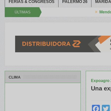
FERIAS & CONGRESOS
PALERMO 26
MARIDA
ÚLTIMAS
Mendoza
ias cerró el XXXIV Congreso Aapresid
El RENATRE y el INTA capac
NOTICIAS
CLIMA
Expoagro 
Una ex
Fa