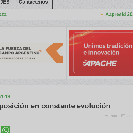
JES
Contáctenos
Aapresid 2026
itaron a Trabajadores Rurales
Legisladores y Especialistas abor
2019
posición en constante evolución
Print
Cor
cebook
Twitter
WhatsApp