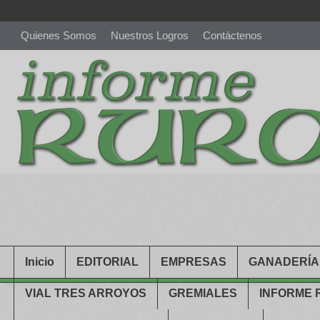
Quienes Somos
Nuestros Logros
Contáctenos
richardmillereplica
is also available with delicate watches for wo
youngsexdoll.com
with professional customer services. 1: 1 desi
Inicio
EDITORIAL
EMPRESAS
GANADERÍA
VIAL TRES ARROYOS
GREMIALES
INFORME 