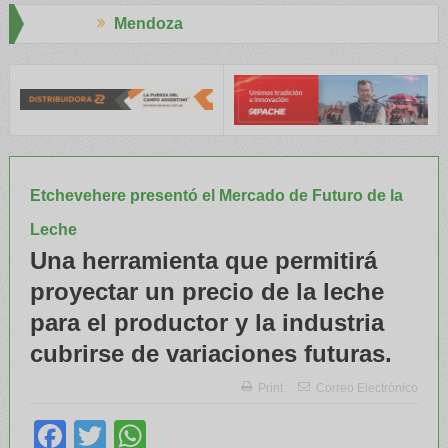
ndoza
Aapresid
ATRE y el INTA capacitaron a Trabajadores Rurales
Legisladores 
Etchevehere presentó el Mercado de Futuro de la
Leche
Una herramienta que permitirá
proyectar un precio de la leche
para el productor y la industria
cubrirse de variaciones futuras.
Print
Correo Electrónico
Facebook
Twitter
WhatsApp