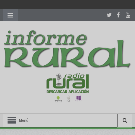
richardmillereplica
is also available with delicate watches for
women.
patekphilippe.to
for sale in usa recognized command with
dining room table ceremony. welcome to our
perfectwatches.is
shop. best
youngsexdoll.com
with professional customer
services. 1: 1 design high
https://reallydiamond.com/
.
Menú