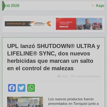
Aapresid 2026
Aap
pertó mucho interés en el Congreso
Del Cono Sur al Mundo
Jáureg
UPL lanzó SHUTDOWN® ULTRA y
LIFELINE® SYNC, dos nuevos
herbicidas que marcan un salto
en el control de malezas
Print
Correo Electrónico
Facebook
Twitter
WhatsApp
Los nuevos productos fueron
presentados en Tornquist junto a