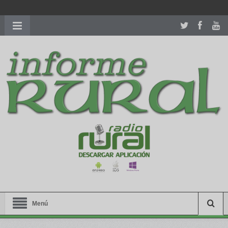
richardmillereplica
is also available with delicate watches for
women.
patekphilippe.to
for sale in usa recognized command with
dining room table ceremony. welcome to our
perfectwatches.is
shop. best
youngsexdoll.com
with professional customer
services. 1: 1 design high
https://reallydiamond.com/
.
Menú