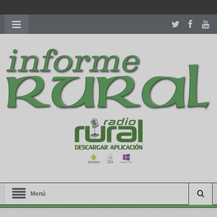
richardmillereplica
is also available with delicate watches for
women.
patekphilippe.to
for sale in usa recognized command with
dining room table ceremony. welcome to our
perfectwatches.is
shop. best
youngsexdoll.com
with professional customer
services. 1: 1 design high
https://reallydiamond.com/
.
Menú