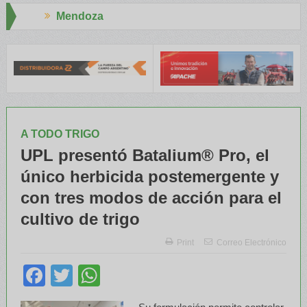
Aapresid 2026
el INTA capacitaron a Trabajadores Rurales
Legisladores y Espec
A TODO TRIGO
UPL presentó Batalium® Pro, el
único herbicida postemergente y
con tres modos de acción para el
cultivo de trigo
Print
Correo Electrónico
Facebook
Twitter
WhatsApp