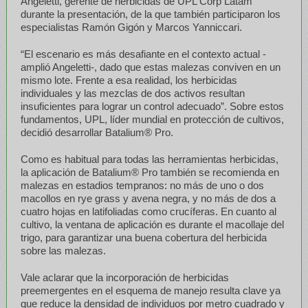
Angeletti, gerente de herbicidas de UPL Corp Latam
durante la presentación, de la que también participaron los
especialistas Ramón Gigón y Marcos Yanniccari.
“El escenario es más desafiante en el contexto actual -
amplió Angeletti-, dado que estas malezas conviven en un
mismo lote. Frente a esa realidad, los herbicidas
individuales y las mezclas de dos activos resultan
insuficientes para lograr un control adecuado”. Sobre estos
fundamentos, UPL, líder mundial en protección de cultivos,
decidió desarrollar Batalium® Pro.
Como es habitual para todas las herramientas herbicidas,
la aplicación de Batalium® Pro también se recomienda en
malezas en estadios tempranos: no más de uno o dos
macollos en rye grass y avena negra, y no más de dos a
cuatro hojas en latifoliadas como crucíferas. En cuanto al
cultivo, la ventana de aplicación es durante el macollaje del
trigo, para garantizar una buena cobertura del herbicida
sobre las malezas.
Vale aclarar que la incorporación de herbicidas
preemergentes en el esquema de manejo resulta clave ya
que reduce la densidad de individuos por metro cuadrado y