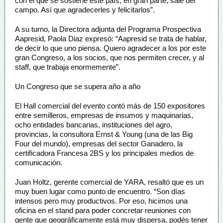
con el que se sostiene este país, en gran parte, sale del
campo. Así que agradecerles y felicitarlos”.
A su turno, la Directora adjunta del Programa Prospectiva
Aapresid, Paola Diaz expresó: “Aapresid se trata de hablar,
de decir lo que uno piensa. Quiero agradecer a los por este
gran Congreso, a los socios, que nos permiten crecer, y al
staff, que trabaja enormemente”.
Un Congreso que se supera año a año
El Hall comercial del evento contó más de 150 expositores
entre semilleros, empresas de insumos y maquinarias,
ocho entidades bancarias, instituciones del agro,
provincias, la consultora Ernst & Young (una de las Big
Four del mundo), empresas del sector Ganadero, la
certificadora Francesa 2BS y los principales medios de
comunicación.
Juan Holtz, gerente comercial de YARA, resaltó que es un
muy buen lugar como punto de encuentro. “Son días
intensos pero muy productivos. Por eso, hicimos una
oficina en el stand para poder concretar reuniones con
gente que geográficamente está muy dispersa, podés tener