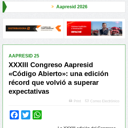
Aapresid 2026
Aapres
bezas
El Congreso se palpitó en el BCR Agtech Forum
Reglas de 
AAPRESID 25
XXXIII Congreso Aapresid
«Código Abierto»: una edición
récord que volvió a superar
expectativas
Print
Correo Electrónico
Facebook
Twitter
WhatsApp