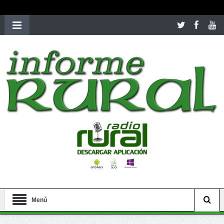
richardmillereplica
is also available with delicate watches for
women.
patekphilippe.to
for sale in usa recognized command with
dining room table ceremony. welcome to our
perfectwatches.is
shop. best
youngsexdoll.com
with professional customer
services. 1: 1 design high
https://reallydiamond.com/
.
Menú