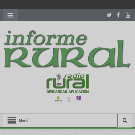
richardmillereplica
is also available with delicate watches for
women.
patekphilippe.to
for sale in usa recognized command with
dining room table ceremony. welcome to our
perfectwatches.is
shop. best
youngsexdoll.com
with professional customer
services. 1: 1 design high
https://reallydiamond.com/
.
Menú