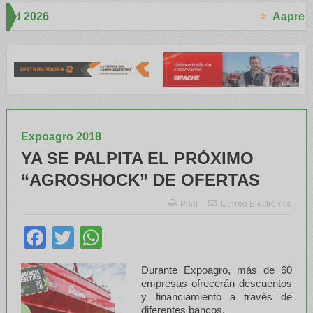
Aapresid 2026
Aapres
 mucho interés en el Congreso
Del Cono Sur al Mundo
Jáuregui L
Expoagro 2018
YA SE PALPITA EL PRÓXIMO
“AGROSHOCK” DE OFERTAS
Print
Correo Electrónico
Facebook
Twitter
WhatsApp
Durante Expoagro, más de 60
empresas ofrecerán descuentos
y financiamiento a través de
diferentes bancos.