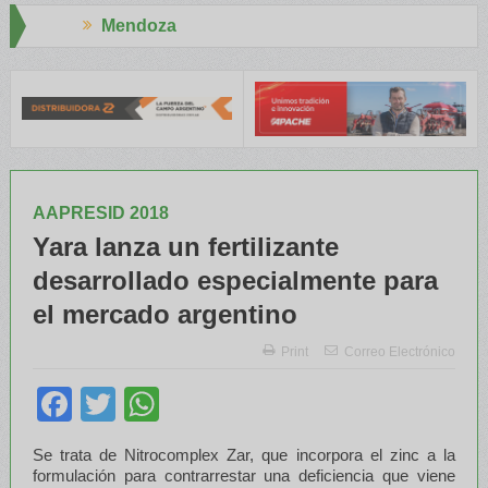
Aapresid 2026
 el INTA capacitaron a Trabajadores Rurales
Legisladores y Espe
AAPRESID 2018
Yara lanza un fertilizante
desarrollado especialmente para
el mercado argentino
Print
Correo Electrónico
Facebook
Twitter
WhatsApp
Se trata de Nitrocomplex Zar, que incorpora el zinc a la
formulación para contrarrestar una deficiencia que viene