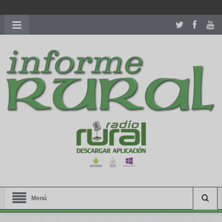
richardmillereplica
is also available with delicate watches for
women.
patekphilippe.to
for sale in usa recognized command with
dining room table ceremony. welcome to our
perfectwatches.is
shop. best
youngsexdoll.com
with professional customer
services. 1: 1 design high
https://reallydiamond.com/
.
Menú