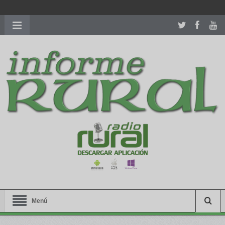
richardmillereplica
is also available with delicate watches for
women.
patekphilippe.to
for sale in usa recognized command with
dining room table ceremony. welcome to our
perfectwatches.is
shop. best
youngsexdoll.com
with professional customer
services. 1: 1 design high
https://reallydiamond.com/
.
Menú