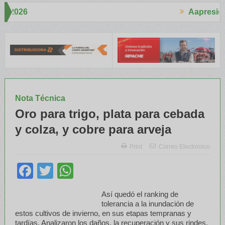
Aapresid 2026
Aapresi
mucho interés en el Congreso
Del Cono Sur al Mundo
Jáuregui Lo
Nota Técnica
Oro para trigo, plata para cebada
y colza, y cobre para arveja
Print
Correo Electrónico
Facebook
Twitter
WhatsApp
Así quedó el ranking de
tolerancia a la inundación de
estos cultivos de invierno, en sus etapas tempranas y
tardías. Analizaron los daños, la recuperación y sus rindes.