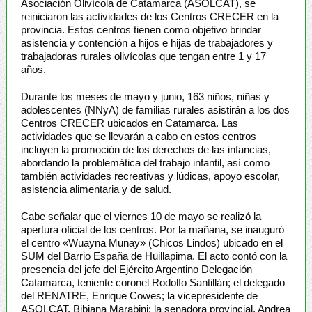
Asociación Olivícola de Catamarca (ASOLCAT), se
reiniciaron las actividades de los Centros CRECER en la
provincia. Estos centros tienen como objetivo brindar
asistencia y contención a hijos e hijas de trabajadores y
trabajadoras rurales olivícolas que tengan entre 1 y 17
años.
Durante los meses de mayo y junio, 163 niños, niñas y
adolescentes (NNyA) de familias rurales asistirán a los dos
Centros CRECER ubicados en Catamarca. Las
actividades que se llevarán a cabo en estos centros
incluyen la promoción de los derechos de las infancias,
abordando la problemática del trabajo infantil, así como
también actividades recreativas y lúdicas, apoyo escolar,
asistencia alimentaria y de salud.
Cabe señalar que el viernes 10 de mayo se realizó la
apertura oficial de los centros. Por la mañana, se inauguró
el centro «Wuayna Munay» (Chicos Lindos) ubicado en el
SUM del Barrio España de Huillapima. El acto contó con la
presencia del jefe del Ejército Argentino Delegación
Catamarca, teniente coronel Rodolfo Santillán; el delegado
del RENATRE, Enrique Cowes; la vicepresidente de
ASOLCAT, Bibiana Marabini; la senadora provincial, Andrea