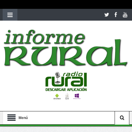
richardmillereplica
is also available with delicate watches for
women.
patekphilippe.to
for sale in usa recognized command with
dining room table ceremony. welcome to our
perfectwatches.is
shop. best
youngsexdoll.com
with professional customer
services. 1: 1 design high
https://reallydiamond.com/
.
Menú