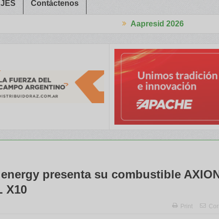
JES
Contáctenos
Aapresid 2026
ajadores Rurales
Legisladores y Especialistas abordaron claves 
energy presenta su combustible AXIO
L X10
Print
Cor