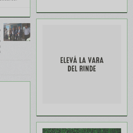
ó
s
o
a
a