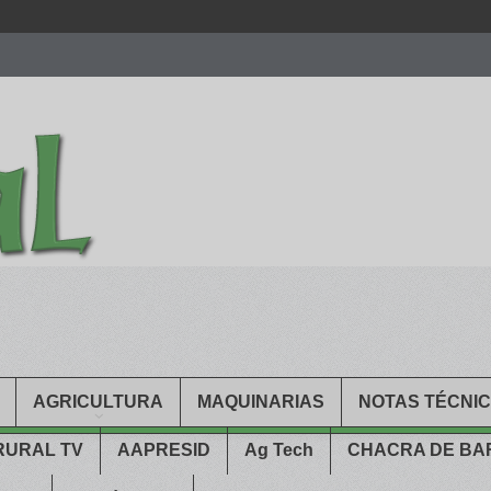
men.
patekphilippe.to
for sale in usa recognized command with dining 
gn high
https://reallydiamond.com/
.
AGRICULTURA
MAQUINARIAS
NOTAS TÉCNI
RURAL TV
AAPRESID
Ag Tech
CHACRA DE B