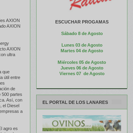
ibles AXION
ESCUCHAR PROGAMAS
zado AXION
Sábado 8 de Agosto
nergy
Lunes 03 de Agosto
ucto AXION
M
artes 04 de Agosto
on ultra
Miércoles 05 de
Agosto
Jueves 06 de Agosto
ya que
Viernes 07 de Agosto
 útil entre
nes
ación de
e 500 partes
ca. Así, con
EL PORTAL DE LOS LANARES
 el Diesel
 empresas a
l agro es