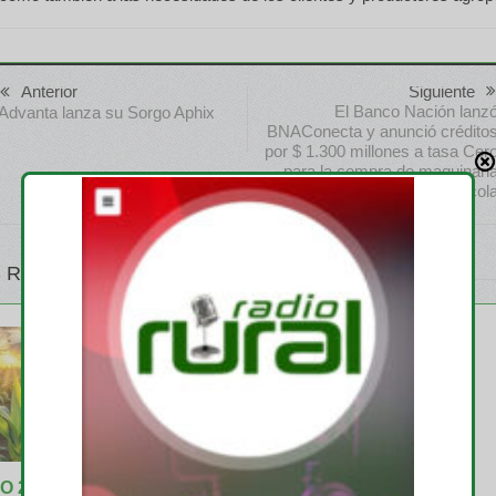
Anterior
Siguiente
El Banco Nación lanz
Advanta lanza su Sorgo Aphix
BNAConecta y anunció crédito
por $ 1.300 millones a tasa Cer
para la compra de maquinari
agrícol
 RELATIVOS
O 26
EXPOAGRO 26