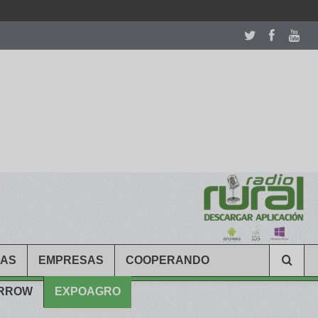
room table ceremony. welcome to our
perfectwatches.is
shop. best
CAS
EMPRESAS
COOPERANDO
ARROW
EXPOAGRO