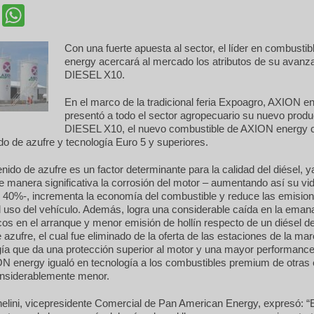
cebook
Twitter
WhatsApp
Con una fuerte apuesta al sector, el líder en combust
energy acercará al mercado los atributos de su avan
DIESEL X10.
En el marco de la tradicional feria Expoagro, AXION e
presentó a todo el sector agropecuario su nuevo prod
DIESEL X10, el nuevo combustible de AXION energy c
do de azufre y tecnología Euro 5 y superiores.
enido de azufre es un factor determinante para la calidad del diésel, 
 manera significativa la corrosión del motor – aumentando así su vida
 40%-, incrementa la economía del combustible y reduce las emisio
 uso del vehículo. Además, logra una considerable caída en la eman
s en el arranque y menor emisión de hollín respecto de un diésel d
e azufre, el cual fue eliminado de la oferta de las estaciones de la mar
ía que da una protección superior al motor y una mayor performance,
N energy igualó en tecnología a los combustibles premium de otras
onsiderablemente menor.
elini, vicepresidente Comercial de Pan American Energy, expresó: “E