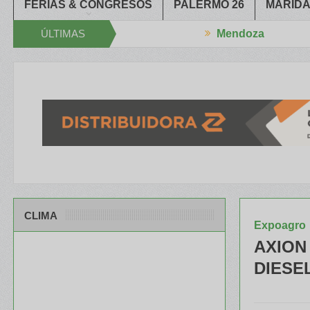
FERIAS & CONGRESOS
PALERMO 26
MARIDA
ÚLTIMAS
Mendoza
XXXIV Congreso Aapresid
El RENATRE y el INTA capacitaron a Trab
NOTICIAS
CLIMA
Expoagro
AXION 
DIESE