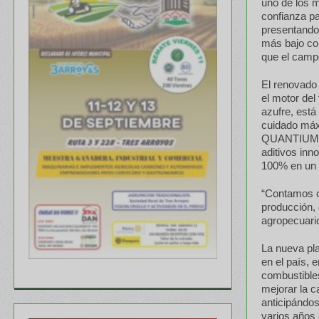
uno de los m
confianza pa
presentando
más bajo co
que el camp
El renovado
el motor del
azufre, está
cuidado máxi
QUANTIUM D
aditivos inn
100% en un s
“Contamos co
producción, 
agropecuario
La nueva pla
en el país, 
combustible
mejorar la c
anticipándos
varios años 