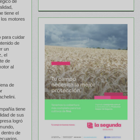
tégico de
alidad,
 tiene el
 los motores
 para cuidar
ntenido de
er un
, el
te de
otor al
dena de
or
chelini.
ompañía tiene
alidad de sus
presa logró
 mundo,
r dentro de
ecuarios.