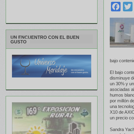
Fa
UN ENCUENTRO CON EL BUEN
GUSTO
bajo conteni
El bajo cont
disminuye de
un 30% y un
asociadas al
humos blanco
por millón d
una tecnolog
X10 de AXIO
un precio c
Sandra Yach