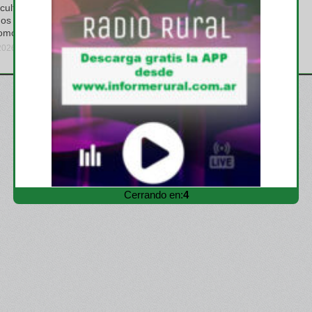
icultura que se
Limousin mostró sus ventajas
s tener a la
como raza carnicera y recibió
omo aliada»
muchas consultas
 2026
jueves, marzo 19, 2026
Cerrando en:
2