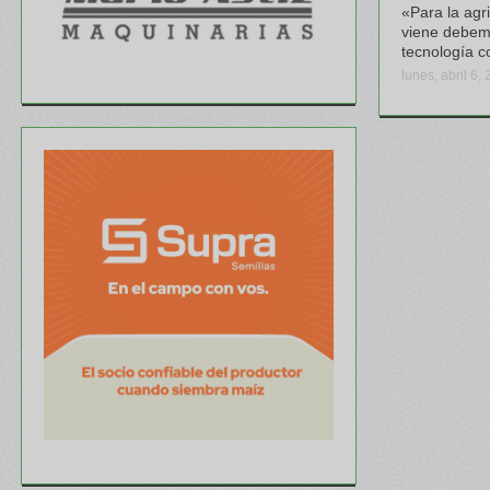
«Para la agr
viene debemo
tecnología c
lunes, abril 6,