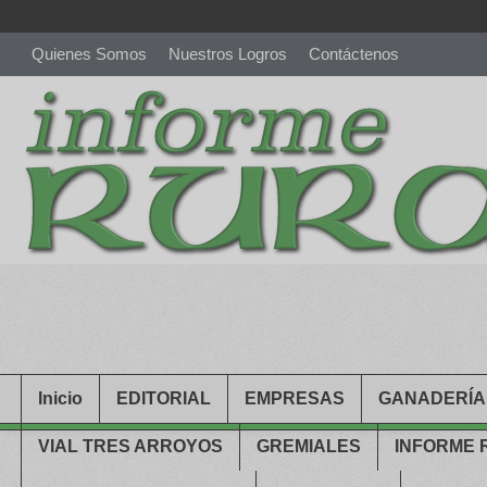
Quienes Somos
Nuestros Logros
Contáctenos
richardmillereplica
is also available with delicate watches for wo
youngsexdoll.com
with professional customer services. 1: 1 desi
Inicio
EDITORIAL
EMPRESAS
GANADERÍA
VIAL TRES ARROYOS
GREMIALES
INFORME 