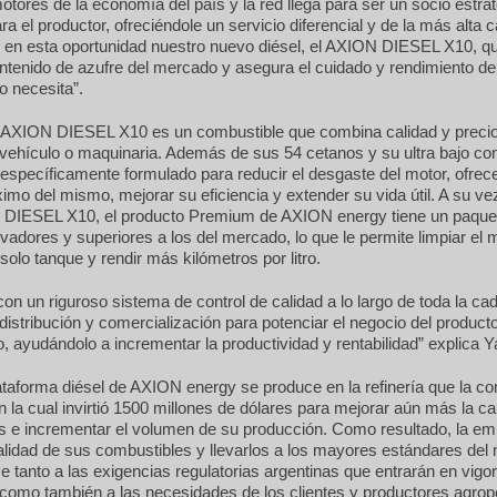
otores de la economía del país y la red llega para ser un socio estra
ra el productor, ofreciéndole un servicio diferencial y de la más alta c
 en esta oportunidad nuestro nuevo diésel, el AXION DIESEL X10, que
ntenido de azufre del mercado y asegura el cuidado y rendimiento de
o necesita”.
 AXION DIESEL X10 es un combustible que combina calidad y precio
 vehículo o maquinaria. Además de sus 54 cetanos y su ultra bajo co
 específicamente formulado para reducir el desgaste del motor, ofrec
mo del mismo, mejorar su eficiencia y extender su vida útil. A su vez
IESEL X10, el producto Premium de AXION energy tiene un paque
ovadores y superiores a los del mercado, lo que le permite limpiar el m
olo tanque y rendir más kilómetros por litro.
n un riguroso sistema de control de calidad a lo largo de toda la ca
distribución y comercialización para potenciar el negocio del product
, ayudándolo a incrementar la productividad y rentabilidad” explica Ya
taforma diésel de AXION energy se produce en la refinería que la c
en la cual invirtió 1500 millones de dólares para mejorar aún más la c
s e incrementar el volumen de su producción. Como resultado, la em
alidad de sus combustibles y llevarlos a los mayores estándares del
e tanto a las exigencias regulatorias argentinas que entrarán en vigo
como también a las necesidades de los clientes y productores agrop