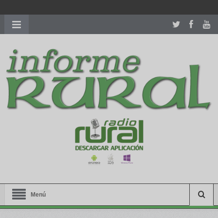
richardmillereplica
is also available with delicate watches for
women.
patekphilippe.to
for sale in usa recognized command with
dining room table ceremony. welcome to our
perfectwatches.is
shop. best
youngsexdoll.com
with professional customer
services. 1: 1 design high
https://reallydiamond.com/
.
Menú