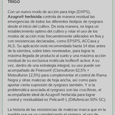
TRIGO
Con un nuevo modo de acción para trigo (DXPS),
Azugro® herbicida
controla de manera residual las
emergencias de todos los diferentes biotipos de ryegrass
desde el inicio del cultivo. De esta manera, se logra un
establecimiento optimo del cultivo y rotar el uso de los
modos de acción más frecuentemente utilizados en fina y
con resistencias declaradas, como EPSPS, ACCasa y
ALS. Su aplicación está recomendada hasta 14 días antes
de la siembra, sobre lotes reseteados, para lograr la
máxima llegada de producto al suelo y una máxima acción
residual de su exclusiva molécula Isoflex® active. A su
vez, dentro de una estrategia integral, su uso puede ser
acompañado de Finesse® (Clorsulfuron 62,5% +
Metsulfuron 12,5%) para complementar el control de Rama
Negra y otras malezas de hoja ancha, así como para
aportar cierta supresión de ryegrass también. Y si la
problemática asociada al ryegrass son las crucíferas, el
acompañante ideal de Azugro® herbicida para lograr
control y residualidad es Pelican® L (Diflufenican 50% SC).
La historia de las resistencias de malezas marca que en la
medida que se va complejizando el sistema, el uso de