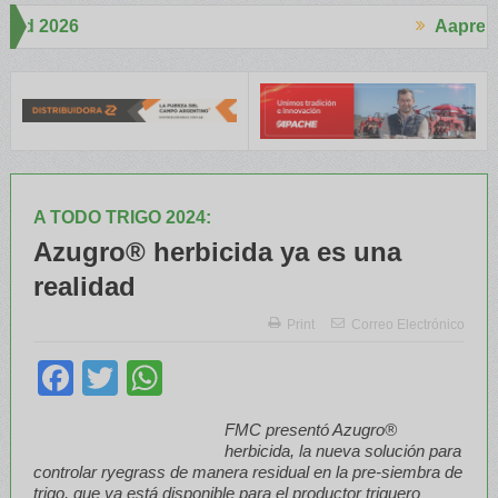
Aapresid 2026
Aapresi
 mucho interés en el Congreso
Del Cono Sur al Mundo
Jáuregui Lo
A TODO TRIGO 2024:
Azugro® herbicida ya es una
realidad
Print
Correo Electrónico
Facebook
Twitter
WhatsApp
FMC presentó Azugro®
herbicida, la nueva solución para
controlar ryegrass de manera residual en la pre-siembra de
trigo, que ya está disponible para el productor triguero