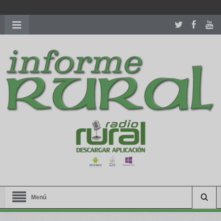
richardmillereplica
is also available with delicate watches for
women.
patekphilippe.to
for sale in usa recognized command with
dining room table ceremony. welcome to our
perfectwatches.is
shop. best
youngsexdoll.com
with professional customer
services. 1: 1 design high
https://reallydiamond.com/
.
Menú