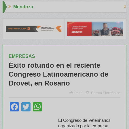
Aapresid 2026
A capacitaron a Trabajadores Rurales
Legisladores y Especialist
EMPRESAS
Éxito rotundo en el reciente
Congreso Latinoamericano de
Drovet, en Rosario
Print
Correo Electrónico
Facebook
Twitter
WhatsApp
El Congreso de Veterinarios
organizado por la empresa