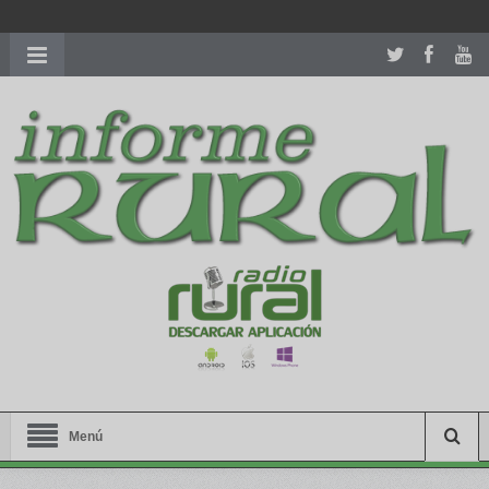
richardmillereplica
is also available with delicate watches for
women.
patekphilippe.to
for sale in usa recognized command with
dining room table ceremony. welcome to our
perfectwatches.is
shop. best
youngsexdoll.com
with professional customer
services. 1: 1 design high
https://reallydiamond.com/
.
Menú