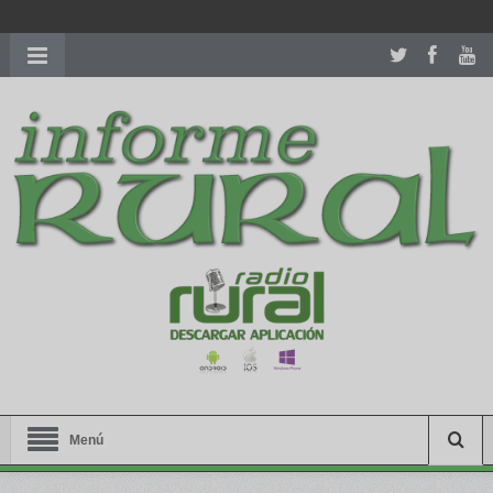
richardmillereplica
is also available with delicate watches for
women.
patekphilippe.to
for sale in usa recognized command with
dining room table ceremony. welcome to our
perfectwatches.is
shop. best
youngsexdoll.com
with professional customer
services. 1: 1 design high
https://reallydiamond.com/
.
Menú