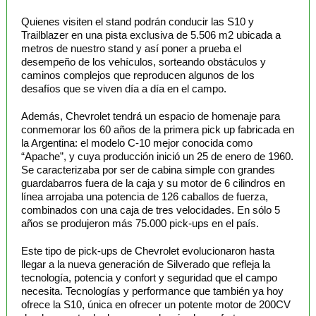
Aapresid 2026
Quienes visiten el stand podrán conducir las S10 y
Trailblazer en una pista exclusiva de 5.506 m2 ubicada a
Quince años de Crecimiento Sostenido
metros de nuestro stand y así poner a prueba el
desempeño de los vehículos, sorteando obstáculos y
Aapresid 2026
caminos complejos que reproducen algunos de los
desafíos que se viven día a día en el campo.
Diez años de evolución, Tropfen su modelo de Innovación
Además, Chevrolet tendrá un espacio de homenaje para
Permanente
conmemorar los 60 años de la primera pick up fabricada en
la Argentina: el modelo C-10 mejor conocida como
Aapresid 2026
“Apache”, y cuya producción inició un 25 de enero de 1960.
Se caracterizaba por ser de cabina simple con grandes
La Genética y el manejo de precisión en Soja
guardabarros fuera de la caja y su motor de 6 cilindros en
línea arrojaba una potencia de 126 caballos de fuerza,
Aapresid 2026
combinados con una caja de tres velocidades. En sólo 5
años se produjeron más 75.000 pick-ups en el país.
Profertil presento sus avances en Sostenibilidad y Huella de
Este tipo de pick-ups de Chevrolet evolucionaron hasta
Carbono
llegar a la nueva generación de Silverado que refleja la
tecnología, potencia y confort y seguridad que el campo
necesita. Tecnologías y performance que también ya hoy
ofrece la S10, única en ofrecer un potente motor de 200CV