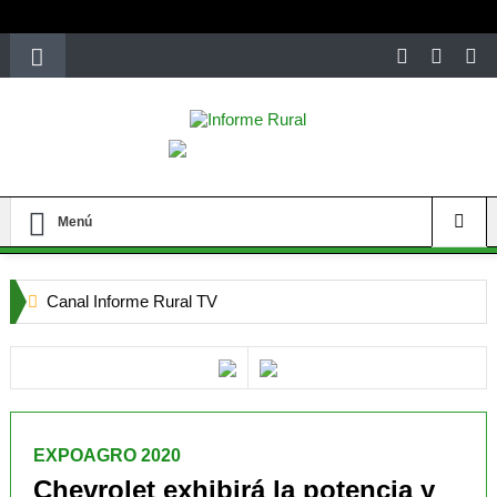
richardmillereplica
is also available with delicate watches for
women.
patekphilippe.to
for sale in usa recognized command with
dining room table ceremony. welcome to our
perfectwatches.is
shop. best
youngsexdoll.com
with professional customer
services. 1: 1 design high
https://reallydiamond.com/
.
Menú
Canal Informe Rural TV
Aapresid 2026
Con más de 12.500 asistencias cerró el XXXIV Congreso
Aapresid
EXPOAGRO 2020
Mendoza
Chevrolet exhibirá la potencia y