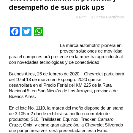
El RENATRE y el INTA capacitaron a Trabajadores Rurales
desempeño de sus pick ups
Aapresid 2026
Print
Correo Electrónico
Legisladores y Especialistas abordaron claves para una
Facebook
Twitter
WhatsApp
Producción Responsable
La marca automotriz pionera en
Aapresid 2026
proveer soluciones de movilidad
para el campo estará presente en la muestra agroindustrial
Alimentos seguros, la encrucijada entre lo que Exige el
con novedades tecnológicas y de conectividad
Plato
Buenos Aires, 26 de febrero de 2020 – Chevrolet participará
del 10 al 13 de marzo en Expoagro 2020 que se
Aapresid 2026
desarrollará en el Predio Ferial del KM 225 de la Ruta
Nacional 9, en San Nicolás de Los Arroyos, provincia de
IICA y Aapresid fortalecen una Alianza Estratégica
Buenos Aires.
Aapresid 2026
En el lote No. 1110, la marca del moño dispone de un stand
de 3.105 m2 donde exhibirá su portfolio completo de
Se presento una Guía Técnica para la recuperación de
productos: S10, Trailblazer, Equinox, Tracker, Camaro,
Cruze, Onix, y como gran atracción, la Chevrolet Silverado
Suelos Degradados
que por primera vez será presentada en esta Expo.