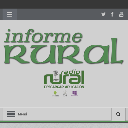
richardmillereplica
is also available with delicate watches for
women.
patekphilippe.to
for sale in usa recognized command with
dining room table ceremony. welcome to our
perfectwatches.is
shop. best
youngsexdoll.com
with professional customer
services. 1: 1 design high
https://reallydiamond.com/
.
Menú