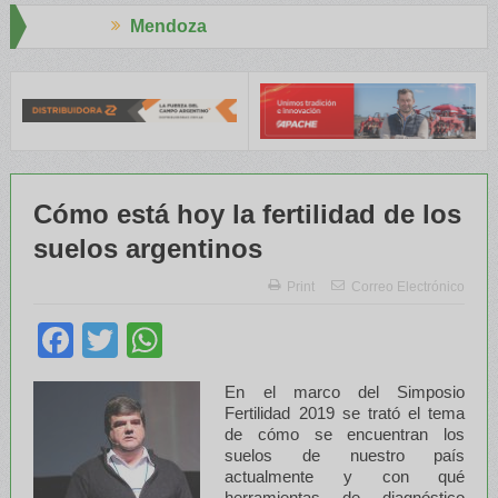
oza
Aapresid 20
E y el INTA capacitaron a Trabajadores Rurales
Legisladores y 
Cómo está hoy la fertilidad de los
suelos argentinos
Print
Correo Electrónico
Facebook
Twitter
WhatsApp
En el marco del Simposio
Fertilidad 2019 se trató el tema
de cómo se encuentran los
suelos de nuestro país
actualmente y con qué
herramientas de diagnóstico